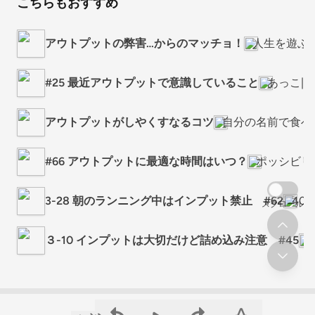
こちらもおすすめ
アウトプットの弊害…からのマッチョ！
人生を遊ぶ
#25 最近アウトプットで意識していること
あっこ|
アウトプットがしやくすなるコツ
自分の名前で食べて
#66 アウトプットに最適な時間はいつ？
ポッシビリ
3-28 朝のランニング中はインプット禁止 #62
40
スクロール
３-10 インプットは大切だけど詰め込み注意 #45