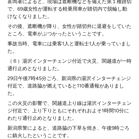
富岡署によると、現場は遮断機などを備えた第１種踏切
で、69歳女性が運転する軽乗用車が踏切内で脱輪し動
けなくなりました。
その後、遮断機が降り、女性が踏切外に退避をしていた
ところ、電車がぶつかったということです。
事故当時、電車には乗客1人と運転士1人が乗っていまし
た。
（６）湯沢インターチェンジ付近で火災、関越道が一時
通行止めとなりました。
29日午後7時45分ごろ、新潟県の湯沢インターチェンジ
付近で、道路脇が燃えていると110番通報がありまし
た。
この火災の影響で、関越道上り線は湯沢インターチェン
ジ付近で、上り下りともにそれぞれおよそ1時間10分に
わたり通行止めとなりました。
新潟県警によると、道路脇の下草を焼き、午後9時ごろ
に鎮火したということです。