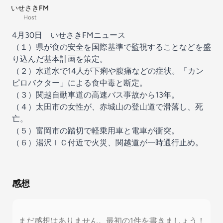
いせさきFM
Host
4月30日 いせさきFMニュース
（１）県が食の安全を国際基準で監視することなどを盛
り込んだ基本計画を策定。
（２）水道水で14人が下痢や腹痛などの症状。「カン
ピロバクター」による食中毒と断定。
（３）関越自動車道の高速バス事故から13年。
（４）太田市の女性が、赤城山の登山道で滑落し、死
亡。
（５）富岡市の踏切で軽乗用車と電車が衝突。
（６）湯沢ＩＣ付近で火災、関越道が一時通行止め。
感想
まだ感想はありません。最初の1件を書きましょう！