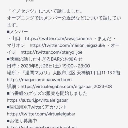
Host
『イノセンツ』について話しました。
オープニングではメンバーの近況などについて話してい
ます。
■メンバー
・山口
https://twitter.com/awajicinema
・まえだ ・
マリオン
https://twitter.com/marion_eigazuke
・オー
イシ
https://twitter.com/pteryx_joe
■映画の話したすぎるBARのお知らせ
日時：2023年8月26日(土)
19:00
～
23:00
場所：『週間マガリ』大阪市北区 天神橋1丁目11-13 2階
https://magari.amebaownd.com
詳細：
https://virtualeigabar.com/eiga-bar_2023-08
■当番組のグッズの販売を開始しました
https://suzuri.jp/virtualeigabar
■告知用X(Twitter)アカウント
https://twitter.com/virtualeigabar
■お便り募集中
https://virtualeigabar.com/contact