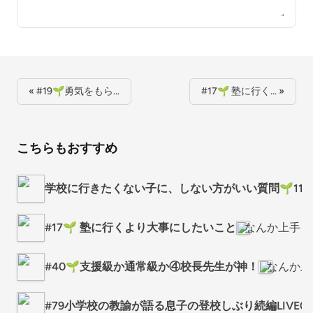
« #19🌱勇気をもら…
#17🌱 塾に行く… »
こちらもおすすめ
学校に行きたくない子に、しない方がいい質問🌱118
#17🌱 塾に行くより大事にしたいこと
なんか上手く
#40🌱支援級か通常級か④校長先生が神！
なんか上
#79小学校の教諭が語る息子の登校しぶり続編LIVE07