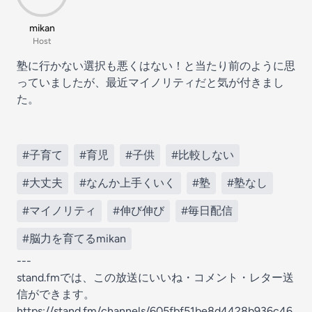
mikan
Host
塾に行かない選択も悪くはない！と当たり前のように思
っていましたが、最近マイノリティだと気が付きまし
た。
#子育て
#育児
#子供
#比較しない
#大丈夫
#なんか上手くいく
#塾
#塾なし
#マイノリティ
#伸び伸び
#毎日配信
#脳力を育てるmikan
---
stand.fmでは、この放送にいいね・コメント・レター送
信ができます。
https://stand.fm/channels/605fbf51be8d4428b936c46