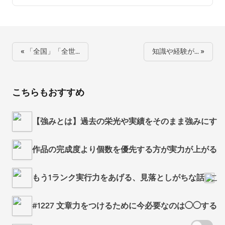
« 「全国」「全世…
知識や経験が… »
こちらもおすすめ
【強みとは】過去の栄光や実績をそのまま強みにする
作品の完成度より個数を優先する方が実力が上がる
もう1ランク実行力をあげる、見落としがちな話
こ
#1227 文章力をつけるために今必要なのは◯◯すること 2