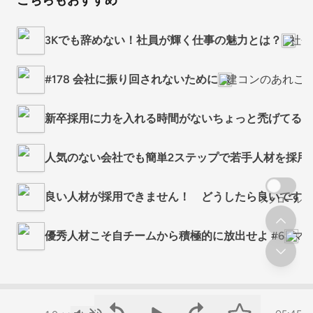
こちらもおすすめ
3Kでも辞めない！社員が輝く仕事の魅力とは？
社会
#178 会社に振り回されないために
建コンのあれこ
新卒採用に力を入れる時間がないちょっと禿げてる
人気のない会社でも簡単2ステップで若手人材を採用
良い人材が採用できません！ どうしたら良いですか
スクロール
優秀人材こそ自チームから積極的に放出せよ #6
マ