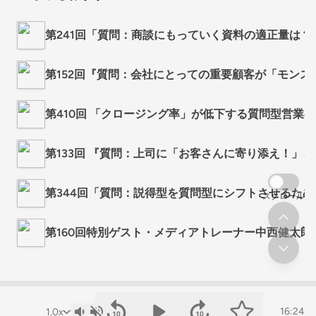
第241回「質問：商談にもっていく資料の適正量は？
第152回『質問：会社にとっての重要顧客が「モンス
第410回 「クロージング率」が低下する質問型営業
第133回 『質問：上司に「お客さんに寄り添え！
第344回「質問：説得型を質問型にシフトさせるた
スクロール
第160回特別ゲスト・メディアトレーナー中西健太
16:24