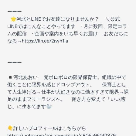
ーーー
🌟河北とLINEでお友達になりませんか？ ＼公式
LINEではこんなことやってます ・月に数回、限定コラ
ムの配信 ・企画や案内をいち早くお届け お友だちに
なる→https://lin.ee/2rwh1la
ーーー
◾️河北あおい 元ボロボロの限界保育士。組織の中で
働くことに限界を感じドロップアウト。 保育士とし
て人生捧げる→仕事が大好きなのに働きすぎて限界→裸
足のままフリーランスへ。 働き方を変えて「いい感
じ」に生きてます🦭
👇詳しいプロフィールはこちらから
https://note.com/aoi_kawakita/n/n806b960f2879