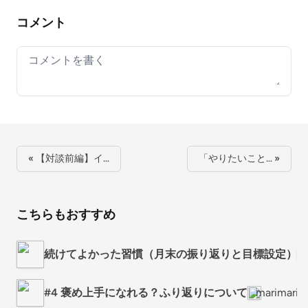
コメント
Your comment
« 【対談前編】イ…
「やりたいこと… »
こちらもおすすめ
続けてよかった習慣（月末の振り返りと目標設定）
#4 褒め上手になれる？ふり返りについて
marimari.h