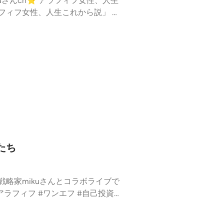
放送に
0cf4
たち