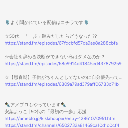
🎙️よく聞かれている配信はコチラです🎙️
☆50代、「一歩」踏みだしたらどうなった??
https://stand.fm/episodes/67fdcbfd57da9ae8a288cbfa
☆会社を辞める決断ができない私はダメなのか？
https://stand.fm/episodes/68e9914d41845ed437879259
☆【思春期】子供がちゃんとしてないのに自分優先って…
https://stand.fm/episodes/6809a79ad379aff06783c71b
✒️アメブロもやっています✒️
安葉ようこ | 50代の「最初の一歩」応援
https://ameblo.jp/kikkihopper/entry-12861070951.html
https://stand.fm/channels/6502732a81469ca10d1c0cf4