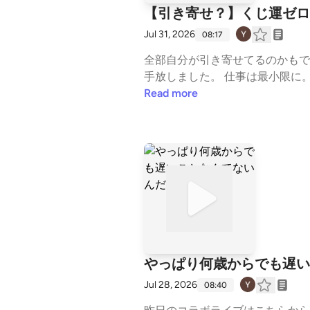
【引き寄せ？】くじ運ゼロ
Jul 31, 2026
08:17
全部自分が引き寄せてるのかもですね😌 〜〜〜〜〜〜〜〜〜〜〜〜〜〜〜 会社員歴２０年。元ワーカホ
手放しました。 仕事は最小限に。 自由時間は、最大限に。 仕事をサクッと終わらせて、自分時間を愉しみたい！ そんな不真面目
アラフィフ会社員のリアルを話してます。 こっそり【LINE公式アカウント】開設しました👇️ https://lin
Read more
聞きたいことがあれば、連絡してくださいね🍀 登録特典🎁 ☹️会社にとって「都合のい
度チェックリスト☑️ ✒️アメブロ リニューアルしました✒️ 多忙なアラフィフ女性の味方！ 仕事をサクッと終わらせて自分時間を
愉しむブログ https://ameblo.jp/amber-yoko 🎙️よく聞かれている配信はコチラ🎙️ ☆50代
tps://stand.fm/episodes/67fdcbfd57da9ae8a288cbfa ☆会社を辞める決断が
s/68e9914d41845ed437879259 ☆【思春期】子供がちゃんとしてないのに自分優先って… https://stand.fm/episodes/6809a79ad
379aff06783c71b #50代女性 #アラフィフ #最初の一歩 #会社員 #働き方 #会社員でも自由 #有休 #思春期の子育て #自己投資 #引
き寄せ --- stand.fmでは、この放送にいいね・コメント・レター送信ができます。 https://stand.fm/channels/6502732a81469ca1
0d1c0cf4
やっぱり何歳からでも遅い
Jul 28, 2026
08:40