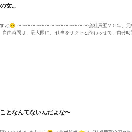
の女…
リック マジメに働くのを
.ee/s8c7WOE コメントや
い人」になっていませんか？ ☑️会社依存
、「一歩」踏みだしたらどうなった?? ht
できない私はダメなのか？ https://stand.fm/episode
ことなんてないんだよな〜