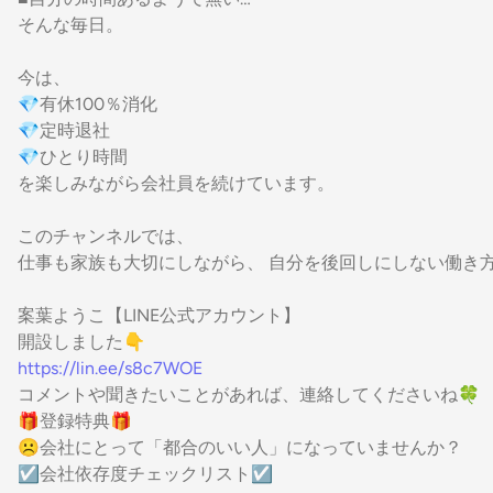
そんな毎日。
今は、
💎有休100％消化
💎定時退社
💎ひとり時間
を楽しみながら会社員を続けています。
このチャンネルでは、
仕事も家族も大切にしながら、 自分を後回しにしない働き
案葉ようこ【LINE公式アカウント】
開設しました👇️
https://lin.ee/s8c7WOE
コメントや聞きたいことがあれば、連絡してくださいね🍀
🎁登録特典🎁
☹️会社にとって「都合のいい人」になっていませんか？
☑️会社依存度チェックリスト☑️