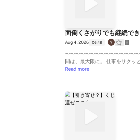
面倒くさがりでも継続でき
Aug 4, 2026
06:48
〜〜〜〜〜〜〜〜〜〜〜〜〜〜〜 会社員
間は、最大限に。 仕事をサクッと終わらせて、自分時間を愉しみたい！ そんな不真面目アラフィフ会社員のリアルを話してま
す。 ✒️アメブロ リニューアルしました✒️ 多忙なアラフィフ女性の味方！ 仕事をサクッと終わらせて自分時間を愉しむブログ ht
Read more
tps://ameblo.jp/amber-yoko こっそり【LINE公式アカウント】 開設しました👇️ https://lin.ee/s8c7WOE 🎁登録特典🎁 会社にとっ
て「都合のいい人」になっていませんか？ 
チラ🎙️ ☆50代、「一歩」踏みだしたらどうなった?? https://stand.fm/episodes/67fdcbfd57da9ae8a288cbfa ☆会社を辞める決断
ができない私はダメなのか？ https://stand.fm/
に自分優先って… https://stand.fm/episodes/6809a
#会社員でも自由 #有休 #思春期の子育て #自己投資 --- stand.fmでは、この放送にいいね・コメント・レター送信ができます。 h
ttps://stand.fm/channels/6502