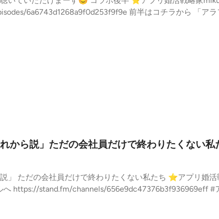
アプリ婚活戦略家mikuさんch⭐️ アラフィフ女性、人生
1268a9f0d253f9f9e 前半はコチラから 「アラフィフ女性、人生これから説」 た
nd.fm/episodes/6a6736759005eb527eb80816 --- stand.fmでは、この
tps://stand.fm/channels/6502732a81469ca10d1c
れから説」ただの会社員だけで終わりたくない私
けで終わりたくない私たち ⭐️アプリ婚活戦略家mikuさんとコラボライブで
nd.fm/channels/656e9dc47376b3f936969eff #アラフィフ #ワンエフ #自己投資