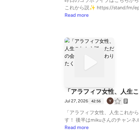
昨日のコラボライブはこちらから聴いていただけまーす😊 コラボ後半 ⭐️
これから説✨ https://stand.fm/episodes/6a6743d
だの会社員だけで終わりたくない私たち https://sta
Read more
いいね・コメント・レター送信ができます。 ht
「アラフィフ女性、人生こ
Jul 27, 2026
42:56
「アラフィフ女性、人生これから説」 ただの会社員だ
す！ 後半はmikuさんのチャンネルへ https://sta
#会社員 --- stand.fmでは、この放送にいいね・コメント・レター送信ができます。 https://stand.fm/channels/6502732a81469ca
Read more
10d1c0cf4