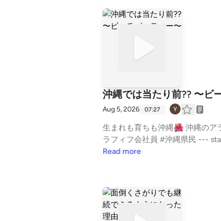
沖縄では当たり前?? 〜ビ
Aug 5, 2026
07:27
生まれも育ちも沖縄🌺 沖縄のアラフ
ラフィフ会社員 #沖縄県民 --- stand.fmでは、この放送にいいね・コメント・レター送信ができます。 https://stand.fm/channels/
6502732a81469ca10d1c0cf4
Read more