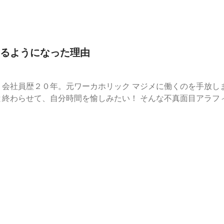
るようになった理由
歴２０年。元ワーカホリック マジメに働くのを手放しました。 仕事は最小限に
「会社依存度チェックリスト」で 今すぐチェック✅ 🎙️よく聞かれている配信はコ
episodes/68e9914d41845ed437879259 ☆【思春期】子供がちゃんとしてないの
79ad379aff06783c71b #50代女性 #アラフィフ #最初の一歩 #会社員 #働き方
732a81469ca10d1c0cf4