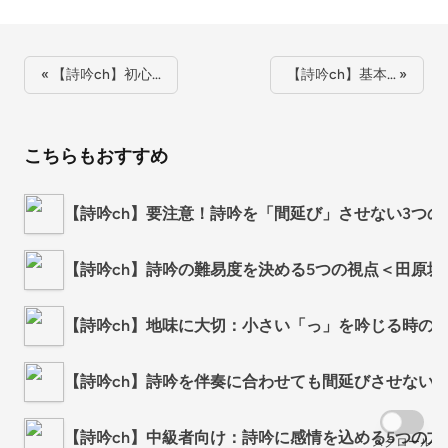
« 【詩吟ch】初心…
【詩吟ch】基本… »
こちらもおすすめ
【詩吟ch】要注意！詩吟を「間延び」させない3つ
【詩吟ch】詩吟の難易度を決める5つの視点＜田原坂
【詩吟ch】地味に大切：小さい「っ」を吟じる時の
【詩吟ch】詩吟を伴奏に合わせても間延びさせない
【詩吟ch】中級者向け：詩吟に感情を込める5つの方
スクロール