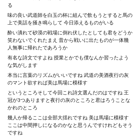
る
味の良い武道師を白玉の杯に組んで飲もうとすると馬の
上で美話を掻き鳴らして 今日添えるものがいる
酔い潰れて砂漠の戦場に倒れ伏したとしても君をどうか
笑わないでくれたまえ 昔から戦いに出たものが一体幾
人無事に帰れたであろうか
有名な詩文ですよね 授業とかでも僕なんか習ったよう
な気がします
本当に言葉のリズムがいいですね 武道の美酒夜行の灰
のマント欲すれば美は馬場に模様す
というところそして今回これ詩文選んだのはですね 王
冠が3つありますと夜行の灰のところと君はろうことな
かれのところ
幾人か帰るここは全部大揺れですね 美は馬場に模様す
ここは中間押しになるのかなと思うんですけれどもそう
ですね