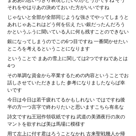
まああの思いっきり表現したいのかどうかですね そう
それをやはりあの決めておいた方がいいですね
じゃないと全部が全部同じような強さでやってしまうと
あれじゃあこれはどう何を伝え たい銀だったんだろう
かというふうに聞いている人に何も残すことのできない
銀になってしまうのでこの6つ目ですね 一番聞かせたい
ところを考えるということになります
ということで まあの雪上に関しては2つですねであとは
4つ
その単調な資金から卒業するための内容ということでお
話しさせていただきました 参考になりましたならば幸
いです
今日は今日は若干疲れてるかもしれない ではですね後
半の方一つ言字で終わりたいと思いますこちら有名な
詩文ですね王冠作領収紙ですね 武道の美酒夜行の灰の
マントを欲すれば美は馬場に模様す
用て左上に付す君はろうことなかれ 古来聖戦幾人か帰