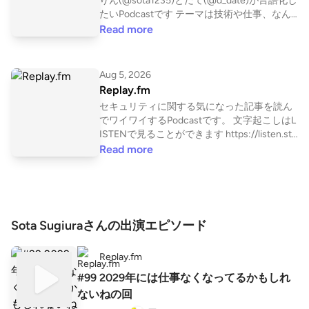
りん(@sota1235)とだて(@d_date)が言語化し
たいPodcastです テーマは技術や仕事、なん
でも ポッドキャスト文字起こしサービスLIST
Read more
ENはこちら https://listen.style/p/1n0cyluy?K
hZfJEkl
Aug 5, 2026
Replay.fm
セキュリティに関する気になった記事を読ん
でワイワイするPodcastです。 文字起こしはL
ISTENで見ることができます https://listen.sty
le/p/replayfm?ksmyPlhV
Read more
Sota Sugiuraさんの出演エピソード
Replay.fm
#99 2029年には仕事なくなってるかもしれ
ないねの回