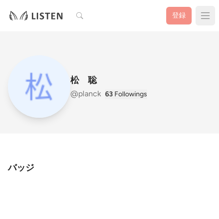
検索
登録
松 聡
@planck
63
Followings
バッジ