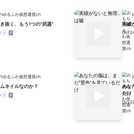
のゆるふわ仮想通貨ch
生き抜く、もう1つの"武器"
実績が
5
Oct 2
のゆるふわ仮想通貨ch
ムネイルなのか？
あな
だけ
5
Oct 2