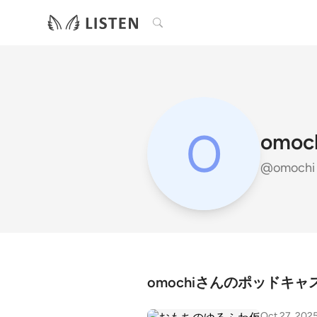
検索
omoc
@omoch
omochiさんのポッドキャ
Oct 27, 202