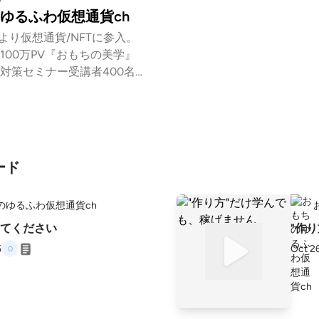
ゆるふわ仮想通貨ch
月より仮想通貨/NFTに参入。
100万PV『おもちの美学』
対策セミナー受講者400名
用YouTube『なぞもちパズ
か月で視聴回数50万回達
ード
sten.st
chi?C4v3NYxp
のゆるふわ仮想通貨ch
てください
"作
5
Oct 2