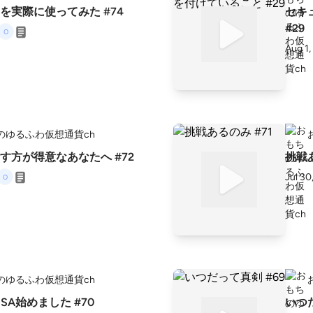
Iを実際に使ってみた #74
セキ
#29
Aug 1
のゆるふわ仮想通貨ch
す方が得意なあなたへ #72
挑戦あ
Jul 30
のゆるふわ仮想通貨ch
SA始めました #70
いつだ