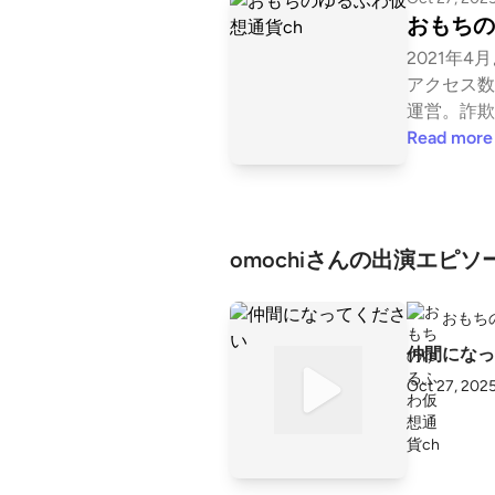
おもちの
2021年4
アクセス数
運営。詐欺
以上。AI活
Read more
ル』開始2
成。 ▼ブログ https://omochi-bigaku.c
om/ ▼Twitter https://x.com/omochibi
gaku ▼YouTube https://youtube.com/
omochiさんの出演エピソ
@nazomochi ▼LISTEN https://li
yle/p/omo
おもち
仲間になっ
Oct 27, 202