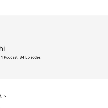
hi
i
1
Podcast
84
Episodes
スト
5