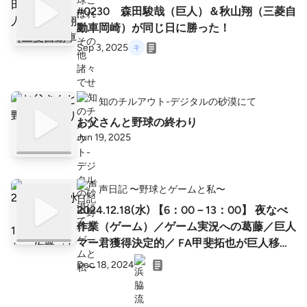
#0230 森田駿哉（巨人）＆秋山翔（三菱自
動車岡崎）が同じ日に勝った！
Sep 3, 2025
知のチルアウト-デジタルの砂漠にて
お父さんと野球の終わり
Jun 19, 2025
声日記 〜野球とゲームと私〜
2024.12.18(水) 【6：00－13：00】 夜なべ
作業（ゲーム）／ゲーム実況への葛藤／巨人
マー君獲得決定的／ FA甲斐拓也が巨人移籍
へ
Dec 18, 2024