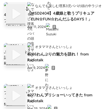
なんでも楽しむ理系3児パパの頭の中ラジオ
【MSD2404】4歳娘と歌うプリキュア
「FUN☆FUN☆わんだふるDAYS！」
Apr 11, 2024
オタママさんといっしょ
#286わんぷりの魅力を語れ！ from
Radiotalk
Apr 9, 2024
オタママさんといっしょ
#277わんプリショーいってきた from
Radiotalk
Mar 25, 2024