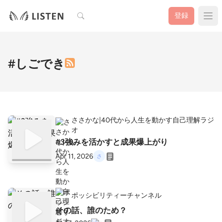
検索
登録
#しごでき
ささかな|40代から人生を動かす自己理解ラジ
オ
#3強みを活かすと成果爆上がり
Apr 11, 2026
ポッシビリティーチャンネル
その話、誰のため？