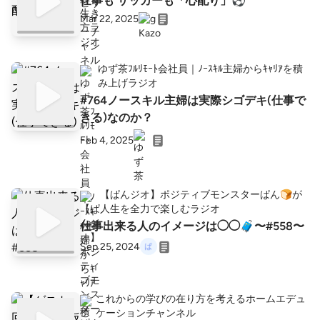
仕事も サッカーも「心配り」⚽️
Mar 22, 2025
ゆず茶ﾌﾙﾘﾓｰﾄ会社員｜ﾉｰｽｷﾙ主婦からｷｬﾘｱを積
み上げラジオ
#764ノースキル主婦は実際シゴデキ(仕事で
きる)なのか？
Feb 4, 2025
【ぱんジオ】ポジティブモンスターぱん🍞が
人生を全力で楽しむラジオ
仕事出来る人のイメージは◯◯🧳〜#558〜
Sep 25, 2024
これからの学びの在り方を考えるホームエデュ
ケーションチャンネル