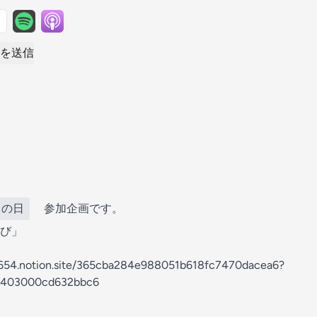
を送信
トの日
参加企画です。
び」
s-654.notion.site/365cba284e988051b618fc7470dacea6?
a403000cd632bbc6