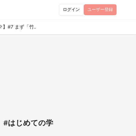
ログイン
ユーザー
登録
】#7 まず「竹..
 #はじめての学