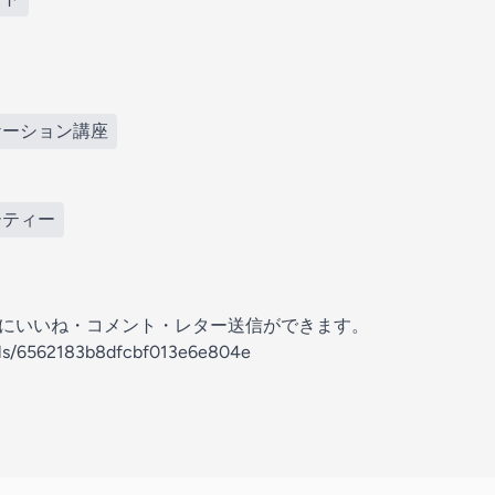
ケーション講座
ーティー
の放送にいいね・コメント・レター送信ができます。
nels/6562183b8dfcbf013e6e804e