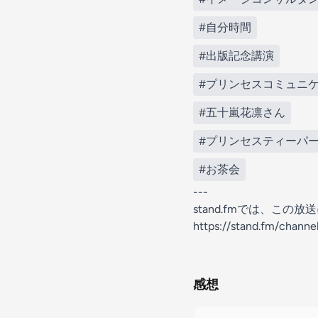
#自分時間
#出版記念講演
#プリンセスコミュニ
#五十嵐花凛さん
#プリンセスティーパ
#お茶会
---
stand.fmでは、こ
https://stand.fm/chan
感想