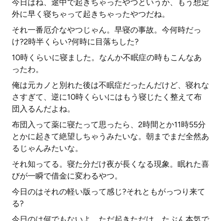
今日はね、途中で起きちゃったやつというか、もう想定
外に早く寝ちゃって起きちゃったやつだね。
それ一番厄介なやつじゃん。早寝の事故。今何時だっ
け?2時半くらい?何時に目落ちした?
10時くらいに寝ました。なんか不眠症の時もこんなあ
ったわ。
俺は元カノと別れた後は不眠症だったんだけど、寝れな
さすぎて、逆に10時くらいにはもう寝じたく整えて布
団入るんだよね。
布団入って薬に寝たって思ったら、2時間とか11時55分
とかに起きて絶望しちゃうみたいな。朝までまだ全然あ
るじゃんみたいな。
それ知ってる。寝た分だけ夜が長くなる現象。眠れた喜
びが一瞬で借金に変わるやつ。
今日のはそれの軽い版って感じ?それともがっつり来て
る?
今日のは何でもないよ。ただ起きただけ。たぶん本気で