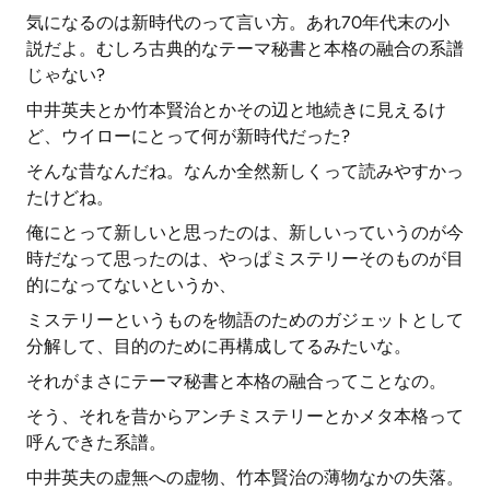
気になるのは新時代のって言い方。あれ70年代末の小
説だよ。むしろ古典的なテーマ秘書と本格の融合の系譜
じゃない?
中井英夫とか竹本賢治とかその辺と地続きに見えるけ
ど、ウイローにとって何が新時代だった?
そんな昔なんだね。なんか全然新しくって読みやすかっ
たけどね。
俺にとって新しいと思ったのは、新しいっていうのが今
時だなって思ったのは、やっぱミステリーそのものが目
的になってないというか、
ミステリーというものを物語のためのガジェットとして
分解して、目的のために再構成してるみたいな。
それがまさにテーマ秘書と本格の融合ってことなの。
そう、それを昔からアンチミステリーとかメタ本格って
呼んできた系譜。
中井英夫の虚無への虚物、竹本賢治の薄物なかの失落。