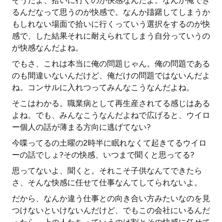
そうだよ、拾いに行くのが快感なんだよ。なんか俺でき
るんだなって思うのが快感で。なんか躊躇してしまうか
もしれない場面で拾いに行くっていう選択をするのが快
感で、した結果それに耐えられてしまう自分っていうの
が快感なんだよね。
でもさ、これは本当に俺の問題じゃん。俺の問題である
のも間違いないんだけど、俺だけの問題ではないんだよ
ね。コンサルに入れつってみんなこうなんだよね。
そこはわかる。職業病として再生産されてる感じはある
よね。でも、みんなこうなんだよねで広げると、ウイロ
ー個人の話が薄まる方向に逃げてない?
今喋ってるの土曜の2時半に眠れなくて起きてるウイロ
ーの話でしょ?その快感、いつまで聞くと思ってる?
思ってないよ、聞くと。それこそ子供なんてできたら
さ、そんな快感に任せて仕事なんてしてられないよ。
だから、なんか違う仕事との向き合い方みたいなのを見
つけないといけないんだけど、でもこの会社にいるんだ