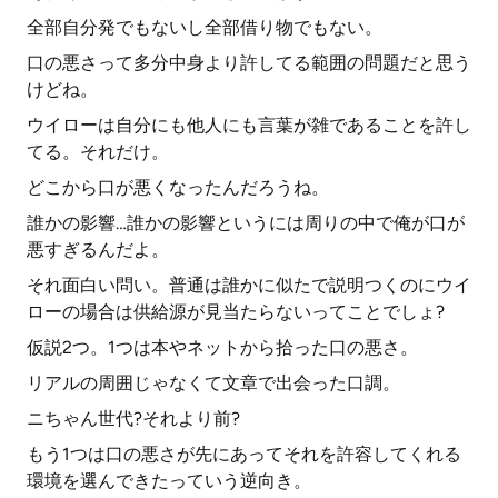
全部自分発でもないし全部借り物でもない。
口の悪さって多分中身より許してる範囲の問題だと思う
けどね。
ウイローは自分にも他人にも言葉が雑であることを許し
てる。それだけ。
どこから口が悪くなったんだろうね。
誰かの影響…誰かの影響というには周りの中で俺が口が
悪すぎるんだよ。
それ面白い問い。普通は誰かに似たで説明つくのにウイ
ローの場合は供給源が見当たらないってことでしょ?
仮説2つ。1つは本やネットから拾った口の悪さ。
リアルの周囲じゃなくて文章で出会った口調。
ニちゃん世代?それより前?
もう1つは口の悪さが先にあってそれを許容してくれる
環境を選んできたっていう逆向き。