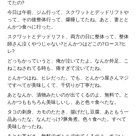
てたの?
今日は午前、ジム行って、スクワットとデッドリフトや
って、その後整体行って、爆睡してたね。あと、妻とと
んかつ食べに行った。
スクワットとデッドリフト、両方の日に整体って、整体
師さん泣くやつじゃない?とんかつはどこの?ロース?ヒ
レ?
どっちかっていうと、俺が泣いてたよ。なんか外足、こ
ねこねされてる時も、痛すぎて泣いてたね。
とんかつはね、ヒレだった。でも、とんかつ屋さんマジ
ですべてが美味しくて、千切りが丁寧だね。
あとなんか、漬物みたいのが出てくるのよ、無料で。と
んかつももちろん美味しいし、あと色々食べたな。
タコの刺身、カモのたたき、揚げだし豆腐、あともう一
品あったな。なんだっけ?豚角煮。色々食べた。すべて
美味しかったね。