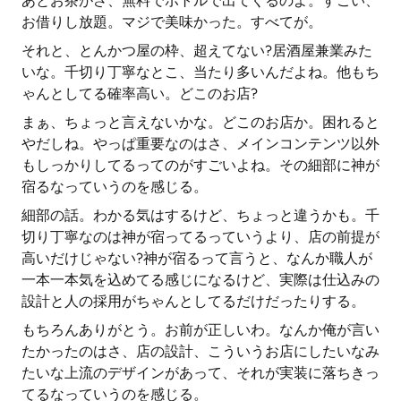
あとお茶がさ、無料でボトルで出てくるのよ。すごい、
お借りし放題。マジで美味かった。すべてが。
それと、とんかつ屋の枠、超えてない?居酒屋兼業みた
いな。千切り丁寧なとこ、当たり多いんだよね。他もち
ゃんとしてる確率高い。どこのお店?
まぁ、ちょっと言えないかな。どこのお店か。困れると
やだしね。やっぱ重要なのはさ、メインコンテンツ以外
もしっかりしてるってのがすごいよね。その細部に神が
宿るなっていうのを感じる。
細部の話。わかる気はするけど、ちょっと違うかも。千
切り丁寧なのは神が宿ってるっていうより、店の前提が
高いだけじゃない?神が宿るって言うと、なんか職人が
一本一本気を込めてる感じになるけど、実際は仕込みの
設計と人の採用がちゃんとしてるだけだったりする。
もちろんありがとう。お前が正しいわ。なんか俺が言い
たかったのはさ、店の設計、こういうお店にしたいなみ
たいな上流のデザインがあって、それが実装に落ちきっ
てるなっていうのを感じる。