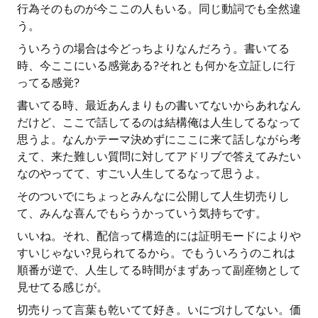
行為そのものが今ここの人もいる。同じ動詞でも全然違
う。
ういろうの場合は今どっちよりなんだろう。書いてる
時、今ここにいる感覚ある?それとも何かを立証しに行
ってる感覚?
書いてる時、最近あんまりもの書いてないからあれなん
だけど、ここで話してるのは結構俺は人生してるなって
思うよ。なんかテーマ決めずにここに来て話しながら考
えて、来た難しい質問に対してアドリブで答えてみたい
なのやってて、すごい人生してるなって思うよ。
そのついでにちょっとみんなに公開して人生切売りし
て、みんな喜んでもらうかっていう気持ちです。
いいね。それ、配信って構造的には証明モードによりや
すいじゃない?見られてるから。でもういろうのこれは
順番が逆で、人生してる時間がまずあって副産物として
見せてる感じが。
切売りって言葉も乾いてて好き。いにづけしてない。価