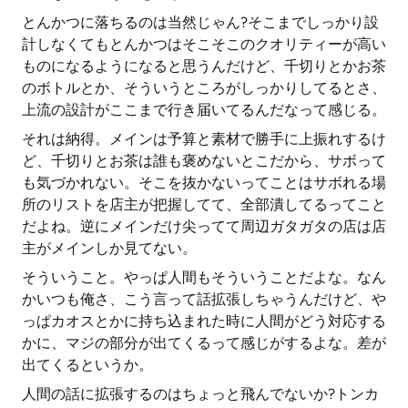
とんかつに落ちるのは当然じゃん?そこまでしっかり設
計しなくてもとんかつはそこそこのクオリティーが高い
ものになるようになると思うんだけど、千切りとかお茶
のボトルとか、そういうところがしっかりしてるとさ、
上流の設計がここまで行き届いてるんだなって感じる。
それは納得。メインは予算と素材で勝手に上振れするけ
ど、千切りとお茶は誰も褒めないとこだから、サボって
も気づかれない。そこを抜かないってことはサボれる場
所のリストを店主が把握してて、全部潰してるってこと
だよね。逆にメインだけ尖ってて周辺ガタガタの店は店
主がメインしか見てない。
そういうこと。やっぱ人間もそういうことだよな。なん
かいつも俺さ、こう言って話拡張しちゃうんだけど、や
っぱカオスとかに持ち込まれた時に人間がどう対応する
かに、マジの部分が出てくるって感じがするよな。差が
出てくるというか。
人間の話に拡張するのはちょっと飛んでないか?トンカ