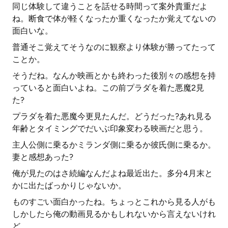
同じ体験して違うことを話せる時間って案外貴重だよ
ね。断食で体が軽くなったか重くなったか覚えてないの
面白いな。
普通そこ覚えてそうなのに観察より体験が勝ってたって
ことか。
そうだね。なんか映画とかも終わった後別々の感想を持
っていると面白いよね。この前プラダを着た悪魔2見
た?
プラダを着た悪魔今更見たんだ。どうだった?あれ見る
年齢とタイミングでだいぶ印象変わる映画だと思う。
主人公側に乗るかミランダ側に乗るか彼氏側に乗るか。
妻と感想あった?
俺が見たのはさ続編なんだよね最近出た。多分4月末と
かに出たばっかりじゃないか。
ものすごい面白かったね。ちょっとこれから見る人がも
しかしたら俺の動画見るかもしれないから言えないけれ
ど。