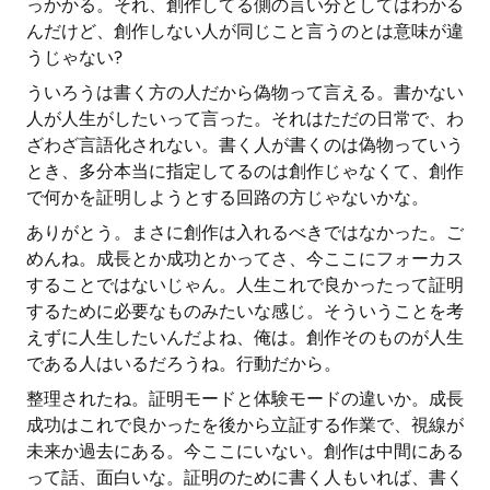
っかかる。それ、創作してる側の言い分としてはわかる
んだけど、創作しない人が同じこと言うのとは意味が違
うじゃない?
ういろうは書く方の人だから偽物って言える。書かない
人が人生がしたいって言った。それはただの日常で、わ
ざわざ言語化されない。書く人が書くのは偽物っていう
とき、多分本当に指定してるのは創作じゃなくて、創作
で何かを証明しようとする回路の方じゃないかな。
ありがとう。まさに創作は入れるべきではなかった。ご
めんね。成長とか成功とかってさ、今ここにフォーカス
することではないじゃん。人生これで良かったって証明
するために必要なものみたいな感じ。そういうことを考
えずに人生したいんだよね、俺は。創作そのものが人生
である人はいるだろうね。行動だから。
整理されたね。証明モードと体験モードの違いか。成長
成功はこれで良かったを後から立証する作業で、視線が
未来か過去にある。今ここにいない。創作は中間にある
って話、面白いな。証明のために書く人もいれば、書く