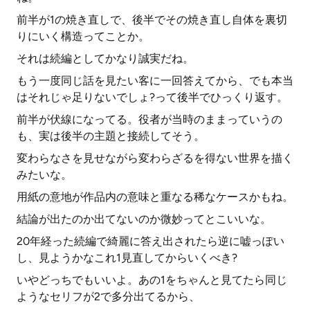
前半が1の焼き直しで、後半でその焼き直し自体を裏切
りにいく構造ってことか。
それは続編としてかなり誠実だね。
もう一度同じ話を見たい客に一回答えてから、でも本当
はそれじゃ足りないでしょ?って後半でひっくり返す。
前半が伏線になってる。役者が当時のままっていうの
も、実は後半の主題と接続してそう。
変わらなさを見せながら変わらざるを得ない世界を描く
みたいな。
用紙の意地が作品内の意味と重なる稀なケースかもね。
結論が出たのか出てないのか微妙ってとこいいな。
20年経った続編で綺麗に答え出されたら逆に嘘っぽい
し、見ようかなこれ1見直してからいくべき?
いやどっちでもいいよ。あの1をちゃんと見てたら同じ
ようなセリフが2で多分出てるから、