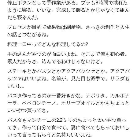
停止ボタンとして手作業がある。プラも8時間で壊れた
ように寝る。いいな。完成して飾るとかじゃなくて組ん
だら寝るんだ。
プロセスが目的で成果物は副産物。さっきの創作と人生
の話とつながるね。
料理一日中ってどんな料理してるの?
手の込んだやつのが面白いよね。そこまで俺も初心者、
素人だからさ、込んでるわけじゃないけど。
ステーキとかパスタとかアクアパッツァとか。アクアパ
ッツァはいいよね、名前が。見た目も派手で。サラダも
いいし。
パスタ作ってるのが一番好きかな。ナポリタ、カルボナ
ーラ、ペペロンチーノ。オリーブオイルとかもちょっと
いいやつ買ってさ。
パスタもマンチーニの2.2ミリのちょっと太いやつ買っ
てさ。作って自分で食べて、妻に食べてもらっておいし
いって言ってもらうと気持ちいいよね。