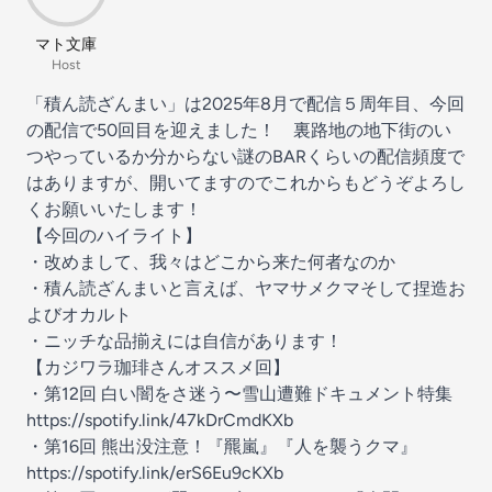
マト文庫
Host
「積ん読ざんまい」は2025年8月で配信５周年目、今回
の配信で50回目を迎えました！ 裏路地の地下街のい
つやっているか分からない謎のBARくらいの配信頻度で
はありますが、開いてますのでこれからもどうぞよろし
くお願いいたします！
【今回のハイライト】
・改めまして、我々はどこから来た何者なのか
・積ん読ざんまいと言えば、ヤマサメクマそして捏造お
よびオカルト
・ニッチな品揃えには自信があります！
【カジワラ珈琲さんオススメ回】
・第12回 白い闇をさ迷う〜雪山遭難ドキュメント特集
https://spotify.link/47kDrCmdKXb
・第16回 熊出没注意！『羆嵐』『人を襲うクマ』
https://spotify.link/erS6Eu9cKXb