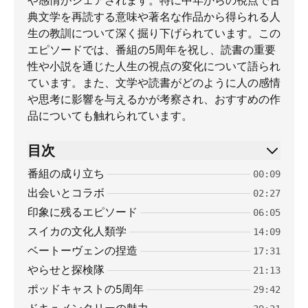
や感情がシェアされます。特に中年からの視点で古
典文学を再読する意味や著名な作品から得られる人
生の教訓について深く掘り下げられています。この
エピソードでは、番組の5周年を祝し、読書の重要
性や小説を通じた人生の視点の変化について語られ
ています。また、文学や読書がどのように人の感情
や思考に影響を与えるかが考察され、おすすめの作
品についても触れられています。
目次
番組の成り立ち
00:09
出会いとコラボ
02:27
印象に残るエピソード
06:05
スイカの文化人類学
14:09
ベートーヴェンの捏造
17:31
やらせと探検隊
21:13
ポッドキャストの5周年
29:42