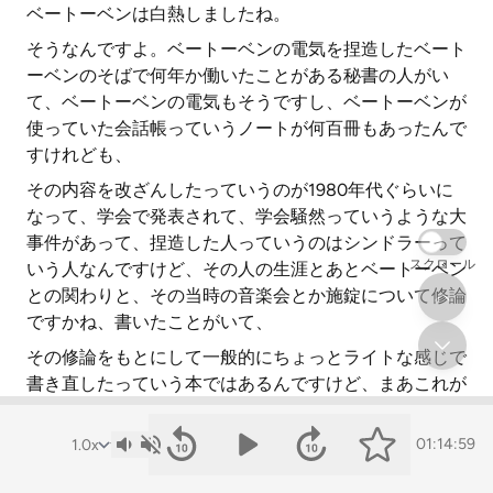
ベートーベンは白熱しましたね。
そうなんですよ。ベートーベンの電気を捏造したベート
ーベンのそばで何年か働いたことがある秘書の人がい
て、ベートーベンの電気もそうですし、ベートーベンが
使っていた会話帳っていうノートが何百冊もあったんで
すけれども、
その内容を改ざんしたっていうのが1980年代ぐらいに
なって、学会で発表されて、学会騒然っていうような大
事件があって、捏造した人っていうのはシンドラーって
スクロール
いう人なんですけど、その人の生涯とあとベートーベン
との関わりと、その当時の音楽会とか施錠について修論
ですかね、書いたことがいて、
その修論をもとにして一般的にちょっとライトな感じで
書き直したっていう本ではあるんですけど、まあこれが
本当に剛が深い内容で。
剛というか愛というか。
01:14:59
剛というか、なんて言うんですか、巨大感情BL読んで