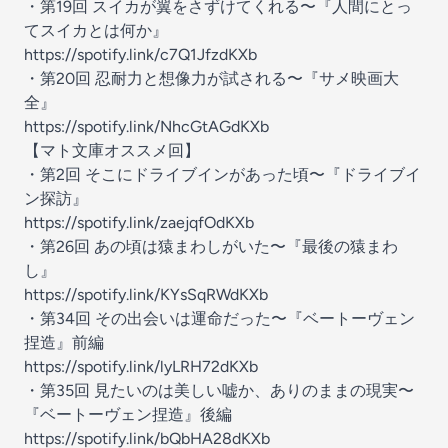
・第19回 スイカが翼をさずけてくれる〜『人間にとっ
てスイカとは何か』
https://spotify.link/c7Q1JfzdKXb
・第20回 忍耐力と想像力が試される〜『サメ映画大
全』
https://spotify.link/NhcGtAGdKXb
【マト文庫オススメ回】
・第2回 そこにドライブインがあった頃〜『ドライブイ
ン探訪』
https://spotify.link/zaejqfOdKXb
・第26回 あの頃は猿まわしがいた〜『最後の猿まわ
し』
https://spotify.link/KYsSqRWdKXb
・第34回 その出会いは運命だった〜『ベートーヴェン
捏造』前編
https://spotify.link/lyLRH72dKXb
・第35回 見たいのは美しい嘘か、ありのままの現実〜
『ベートーヴェン捏造』後編
https://spotify.link/bQbHA28dKXb