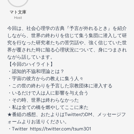
マト文庫
Host
今回は、社会心理学の古典『予言が外れるとき』を紹介
しながら、世界の終わりを信じて集う集団に潜入して研
究を行なった研究者たちの苦労話や、強く信じていた世
界が覆された時に陥る心理状況について、身につまされ
ながら話しています。
【今回のハイライト】
・認知的不協和理論とは？
・宇宙の彼方からの教えに集う人々
・この世の終わりを予言した宗教団体に潜入する
・いるだけで人は人に影響を与え合う
・その時、世界は終わらなかった
・私は全ての橋を燃やしてここに来た
★番組の感想、おたよりはTwitterのDM、メッセージフ
ォームよりお送りください。
・Twitter https://twitter.com/tsum301