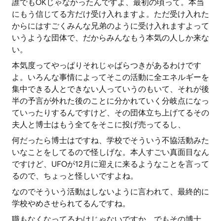
誰でもOKじゃなかったんですよ、最初の頃って。本当
にもう信じてる方だけ受け入れますよ。ただ受け入れた
からにはすごくみんな兄弟のように受け入れますよって
いうような団体で、だからみんなもう本気の人しか来な
い。
本気度ってやっぱりそれじゃばらつきがあるわけです
よ。いろんな事情によってそこの活動に全エネルギーを
集中できる人とできない人っていうのもいて、それが後
半の予言が外れた後のことに分かれていく分岐点になっ
ていったりするんですけど、その団体立ち上げてるその
夫人と博士はもう全てをそこに投げ売ってるし、
何だったら博士はですね、学校でそういう不協活動みた
いなことをしてるので怪しげな。本人すごい真面目なん
ですけど、UFOが12月に迎えに来るようなことを言って
るので、ちょっと怪しいですよね。
なのでそういう活動はしないように言われて、最終的に
学校やめさせられてるんですね。
職もなくなってるわけじゃないですか。でもその博士