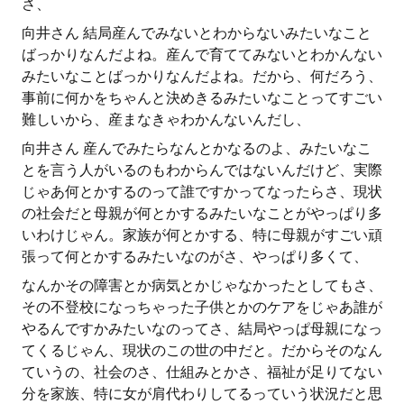
さ、
向井さん 結局産んでみないとわからないみたいなこと
ばっかりなんだよね。産んで育ててみないとわかんない
みたいなことばっかりなんだよね。だから、何だろう、
事前に何かをちゃんと決めきるみたいなことってすごい
難しいから、産まなきゃわかんないんだし、
向井さん 産んでみたらなんとかなるのよ、みたいなこ
とを言う人がいるのもわからんではないんだけど、実際
じゃあ何とかするのって誰ですかってなったらさ、現状
の社会だと母親が何とかするみたいなことがやっぱり多
いわけじゃん。家族が何とかする、特に母親がすごい頑
張って何とかするみたいなのがさ、やっぱり多くて、
なんかその障害とか病気とかじゃなかったとしてもさ、
その不登校になっちゃった子供とかのケアをじゃあ誰が
やるんですかみたいなのってさ、結局やっぱ母親になっ
てくるじゃん、現状のこの世の中だと。だからそのなん
ていうの、社会のさ、仕組みとかさ、福祉が足りてない
分を家族、特に女が肩代わりしてるっていう状況だと思