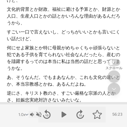
けど、
文化的背景とか財政、福祉に避ける予算とか、財源とか
人口、生産人口とかの話とかいろんな理由があるんだろ
うから、
すごい一口で言えないし、どっちがいいとかも言いにく
い話だけど、
何にせよ家族とか特に母親がめちゃくちゃ頑張らないと
犯である子供を育てられない社会なんだったら、産むの
を躊躇するってのは本当に私は当然の話だと思ってしま
うかな。
スクロール
あ、そうなんだ。でもまあなんか、これも文化の違いと
か、本当宗教感とかね、あるんだよね。
逆にさ、キリスト教のさ、すごい厳格な宗派の人とか
さ、妊娠忠実絶対許さないみたいな。
そうだね、宗教的にあるよね。
56:23
だから本当にね、これ全く我々がちょろっと話して何か
答えが出る話とかでは全然ないけどね。