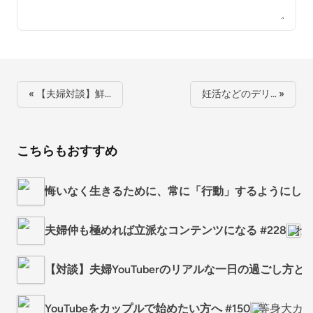
« 【夫婦対談】鮮…
妊活などのデリ… »
こちらもおすすめ
悔いなく生きるために、常に「行動」するようにしていま
夫婦仲も極めれば立派なコンテンツになる #228
わ
【対談】夫婦YouTuberのリアルな一日の過ごし方と今
YouTubeをカップルで始めたい方へ #150
等身大カ