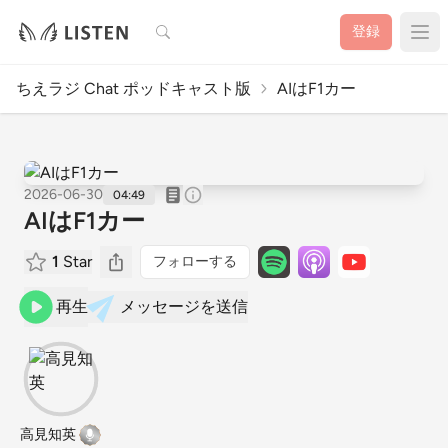
検索
登録
ちえラジ Chat ポッドキャスト版
AIはF1カー
2026-06-30
04:49
AIはF1カー
1
Star
フォローする
再生
メッセージを送信
高見知英