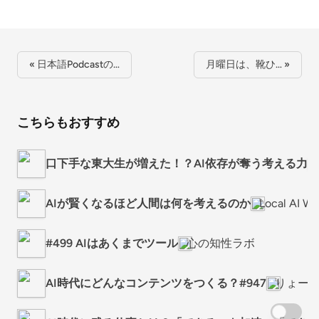
« 日本語Podcastの…
月曜日は、靴ひ… »
こちらもおすすめ
口下手な東大生が増えた！？AI依存が奪う考える力
AIが賢くなるほど人間は何を考えるのか
Local AI
#499 AIはあくまでツール
心の知性ラボ
AI時代にどんなコンテンツをつくる？#947
りょー