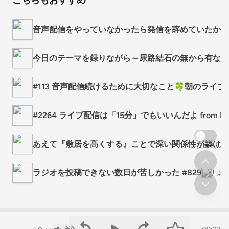
こちらもおすすめ
音声配信をやっていなかったら発信を辞めていたかもし
今日のテーマを録りながら～尿路結石の無から有な痛
#113 音声配信続けるために大切なこと🍀朝のライ
#2264 ライブ配信は「15分」でもいいんだよ from Radi
あえて『敷居を高くする』ことで深い関係性が築ける
スクロール
ラジオを投稿できない数日が苦しかった #829
りょ