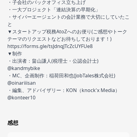
・子会社のバックオフィス立ち上げ
・一大プロジェクト「連結決算の早期化」
・サイバーエージェントの会計業務で大切にしていたこ
と
▼スタートアップ税務AtoZへのお便り(ご感想やトーク
テーマのリクエストなどお待ちしております！)
https://forms.gle/tsJdnqJTcZcUYFUe8
▼制作
・出演者：
畠山謙人
(税理士・公認会計士)
@kandmybike
・MC、企画制作：
稲荷田和也
(JobTales株式会社)
@oinariiisan
・編集、アドバイザリー：
KON
（knock'x Media）
@konteer10
感想