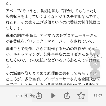
た。
アベマTVでいうと、番組を流して課金してもらったり
広告収入を上げていくようなビジネスモデルなんですけ
れども、その売り上げ減価というのは番組の制作減価に
なります。
番組の制作減価は、アベマTVの各プロデューサーさん
が各番組をプロジェクトマネージャーをされていて、
番組ごとで制作、さらに制作するための制作がいかが
か、キャッティング、芸能事務所のエリダさんを見てい
スクロール
ただくので、その支払いなどいろいろあるんですけれど
も、
その減価を取りまとめて経理部に共有してもらうという
ところが、多分当初、プロデューサーさんも全国飛び回
って忙しいとか、いろいろ事務処理をやっている暇がな
いということもあったので、
31:07
これも4Aぐらいとかになっていたと思うんですよね、
そもそも。これをやっぱり2Aとか3Aに出してきてもら