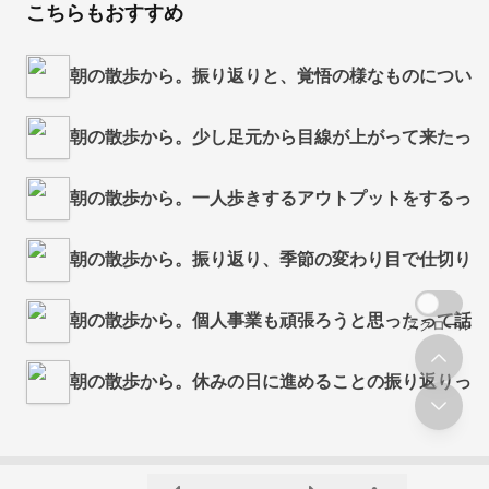
こちらもおすすめ
朝の散歩から。振り返りと、覚悟の様なものについてのは話 f
朝の散歩から。少し足元から目線が上がって来たって話 from
朝の散歩から。一人歩きするアウトプットをするって話 from
朝の散歩から。振り返り、季節の変わり目で仕切り直しの話 f
朝の散歩から。個人事業も頑張ろうと思ったって話 from R
スクロール
朝の散歩から。休みの日に進めることの振り返りって話 from