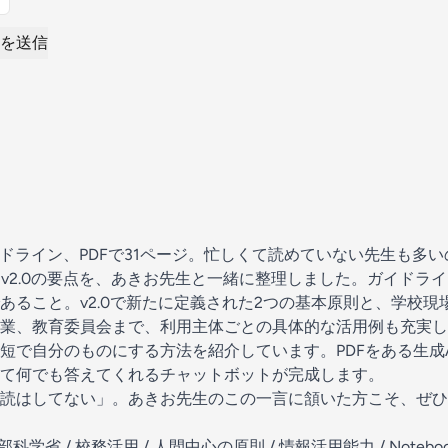
を送信
イドライン、PDFで31ページ。忙しくて読めていない先生も多
ンv2.0の要点を、あきお先生と一緒に整理しました。ガイドラ
あること。v2.0で新たに定義された2つの基本原則と、学校現
業、教育委員会まで、利用主体ごとの具体的な活用例も充実し
最短で自分のものにする方法を紹介しています。PDFをある生成
て何でも答えてくれるチャットボットが完成します。
読はしてない」。あきお先生のこの一言に頷いた方こそ、ぜひ
科学省 / 校務活用 / 人間中心の原則 / 情報活用能力 / Notebook