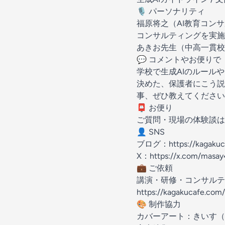
🎙 パーソナリティ
福原将之（AI教育コン
コンサルティングを実施
あきお先生（中高一貫校
💬 コメントやお便りで
学校で生成AIのルール
決めた、保護者にこう説
事、ぜひ教えてください
📮 お便り
ご質問・現場の体験談は
👤 SNS
ブログ：
https://kagaku
X：
https://x.com/masay
💼 ご依頼
講演・研修・コンサルテ
https://kagakucafe.com/
🎨 制作協力
カバーアート：きいす（SOZ