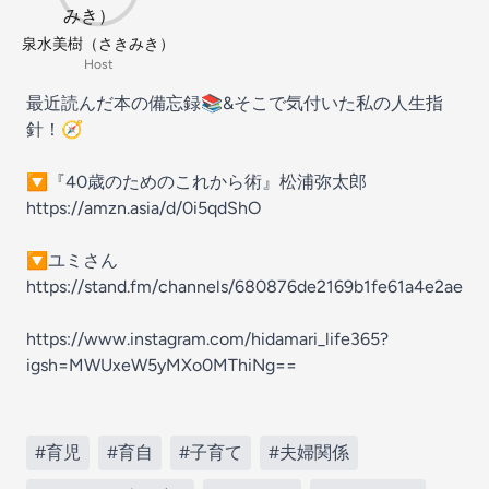
泉水美樹（さきみき）
Host
最近読んだ本の備忘録📚&そこで気付いた私の人生指
針！🧭
🔽『40歳のためのこれから術』松浦弥太郎
https://amzn.asia/d/0i5qdShO
🔽ユミさん
https://stand.fm/channels/680876de2169b1fe61a4e2ae
https://www.instagram.com/hidamari_life365?
igsh=MWUxeW5yMXo0MThiNg==
#育児
#育自
#子育て
#夫婦関係