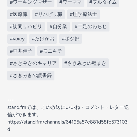
#ワーキングマザー
#ワーママ
#フルタイム
#医療職
#リハビリ職
#理学療法士
#訪問リハビリ
#自分業
#二足のわらじ
#voicy
#たけかお
#ポジ部
#中井伸子
#モニキチ
#さきみきのキャリア
#さきみきの種まき
#さきみきの読書録
---
stand.fmでは、この放送にいいね・コメント・レター送
信ができます。
https://stand.fm/channels/64195a57c881d58fc573103
d