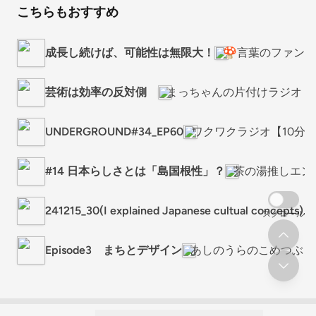
こちらもおすすめ
成長し続けば、可能性は無限大！
🍄言葉のファン
芸術は効率の反対側
まっちゃんの片付けラジオ
UNDERGROUND#34_EP60
ワクワクラジオ【10分
#14 日本らしさとは「島国根性」？
茶の湯推しエン
241215_30(I explained Japanese cultual concepts).
スクロール
Episode3 まちとデザイン
あしのうらのこめつぶ