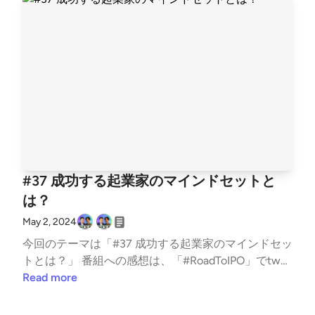
組パーソナリティが喜んで読まさせていただきます！
番組へのご要望・ご相談は、古野光太朗(twitter:http
s://twitter.com/koutarou_furuno)までお願いします。
▼今回のトーク内容 TechWorkerプレスリリースを出
す/山本さん日経新聞に掲載される/社長のタスクをど
のように任せるのか/Chatwork時代の代理店戦略/Tec
hWorkerの代理店戦略/ ▼パーソナリティ紹介 山本敏
行（https://twitter.com/Power_Angels7) Chatwork創
業者 Power Angels CEO 2000年ロサンゼルスでEC st
udio（2012年ChatWork株式会社に社名変更）を創業
2018年Chatwork株式会社のCEOを共同創業者の弟に
#37 成功する起業家のマインドセットと
譲り、翌2019年東証グロースへ550億円超の時価総額
は？
で上場 現在はエンジェル投資家＆スタートアップ起
業家コミュニティの「Power Angels」(https://power
May 2, 2024
-angels.com/)に注力 古野光太朗 (twitter:https://twitt
今回のテーマは「#37 成功する起業家のマインドセッ
er.com/koutarou_furuno) 早稲田大学商学部3年生(20
トとは？」 番組への感想は、「#RoadToIPO」でtwe
24/02~ペンシルベニア大学留学) 株式会社TechWorke
etしていただけると、番組パーソナリティが喜んで読
Read more
r CEO 3度目の学生起業家 VCアクセラレーションプ
まさせていただきます！ 番組へのご要望・ご相談
ログラム採択・慶應義塾大学主催ビジコン審査員賞受
は、古野光太朗(twitter:https://twitter.com/koutarou_