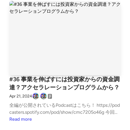
賞 早稲田スタートアップサークルwitの代表(150名在
furuno)までお願いします。 ▼今回のトーク内容 アメ
籍)
リカでしか体験できないTesla/大きな視座で課題を捉
えられているのか/家系に5代継承される人間になる/
人を巻き込む力が会社を大きくする/五十嵐北斗さ
ん、木村聡太さんの凄さ ▼パーソナリティ紹介 山本
敏行（https://twitter.com/Power_Angels7) Chatwork
創業者 Power Angels CEO 2000年ロサンゼルスでEC
studio（2012年ChatWork株式会社に社名変更）を創
業 2018年Chatwork株式会社のCEOを共同創業者の弟
に譲り、翌2019年東証グロースへ550億円超の時価総
額で上場 現在はエンジェル投資家＆スタートアップ
#36 事業を伸ばすには投資家からの資金調
起業家コミュニティの「Power Angels」(https://pow
達？アクセラレーションプログラムから？
er-angels.com/)に注力 古野光太朗 (twitter:https://tw
itter.com/koutarou_furuno) 早稲田大学商学部3年生(2
Apr 21, 2024
024/02~ペンシルベニア大学留学) 株式会社TechWork
全編が公開されているPodcastはこちら！ https://pod
er CEO 3度目の学生起業家 VCアクセラレーションプ
casters.spotify.com/pod/show/cmc7205o46g 今回の
ログラム採択・慶應義塾大学主催ビジコン審査員賞受
テーマは「#36 事業を伸ばすには投資家からの資金調
Read more
賞 早稲田スタートアップサークルwitの代表(150名在
達？アクセラレーションプログラムから？」です！