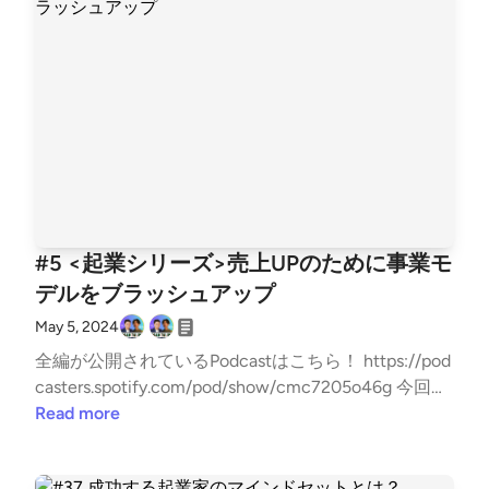
本敏行（https://twitter.com/Power_Angels7) Chatwo
rk創業者 Power Angels CEO 2000年ロサンゼルスでE
C studio（2012年ChatWork株式会社に社名変更）を
創業 2018年Chatwork株式会社のCEOを共同創業者の
弟に譲り、翌2019年東証グロースへ550億円超の時価
総額で上場 現在はエンジェル投資家＆スタートアッ
プ起業家コミュニティの「Power Angels」(https://po
wer-angels.com/)に注力 古野光太朗 (twitter:https://t
witter.com/koutarou_furuno) 早稲田大学商学部3年生
(2024/02~ペンシルベニア大学留学) 株式会社TechW
#5 <起業シリーズ>売上UPのために事業モ
orker CEO 3度目の学生起業家 VCアクセラレーショ
デルをブラッシュアップ
ンプログラム採択・慶應義塾大学主催ビジコン審査員
賞受賞 早稲田スタートアップサークルwitの代表(150
May 5, 2024
名在籍)
全編が公開されているPodcastはこちら！ https://pod
casters.spotify.com/pod/show/cmc7205o46g 今回の
テーマは「#5 &lt;起業シリーズ&gt;売上UPのために事
Read more
業モデルをブラッシュアップ」です！ 番組への感想
は、「#RoadToIPO」でtweetしていただけると、番