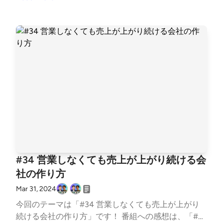
学生起業家 VCアクセラレーションプログラム採択・
だけると、番組パーソナリティが喜んで読まさせてい
慶應義塾大学主催ビジコン審査員賞受賞 早稲田スタ
ただきます！ 番組へのご要望・ご相談は、古野光太
ートアップサークルwitの代表(150名在籍)
朗(twitter:https://twitter.com/koutarou_furuno)まで
お願いします。 ▼今回のトーク内容 代表取締役はど
こまで知識が必要なのか/社長は全体マネジメントを
するべき/日本スタートアップW杯を主催するかも?/
上場企業様の案件を無事こなす/社内体制を構築する
ことが大切/自社の強みに特化する ▼パーソナリティ
紹介 山本敏行（https://twitter.com/Power_Angels7)
Chatwork創業者 Power Angels CEO 2000年ロサンゼ
ルスでEC studio（2012年ChatWork株式会社に社名変
更）を創業 2018年Chatwork株式会社のCEOを共同創
業者の弟に譲り、翌2019年東証グロースへ550億円超
#34 営業しなくても売上が上がり続ける会
の時価総額で上場 現在はエンジェル投資家＆スター
社の作り方
トアップ起業家コミュニティの「Power Angels」(htt
ps://power-angels.com/)に注力 古野光太朗 (twitter:h
Mar 31, 2024
ttps://twitter.com/koutarou_furuno) 早稲田大学商学
今回のテーマは「#34 営業しなくても売上が上がり
部3年生(2024/02~ペンシルベニア大学留学) 株式会
続ける会社の作り方」です！ 番組への感想は、「#R