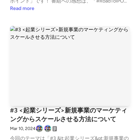
ポイント」です！ 番組への感想は、「#RoadToIPO」
学) 株式会社TechWorker CEO 3度目の学生起業家 VC
でtweetしていただけると、番組パーソナリティが喜
Read more
アクセラレーションプログラム採択・慶應義塾大学主
んで読まさせていただきます！ 番組へのご要望・ご
催ビジコン審査員賞受賞 早稲田スタートアップサー
相談は、古野光太朗(twitter:https://twitter.com/kout
クルwitの代表(150名在籍)
arou_furuno)までお願いします。 ▼今回のトーク内容
ふるちゃん自分の甘さを猛省/指摘していただくこと
は優しさ/Power Angelsから遂に上場!?/会社に友達を
入れると組織が機能しにくい/社員の1人に権力が集中
するとやりたい放題になりうる/経営層と従業員は同
じ方向に向かうべき/社内コミュニケーションを仕組
みで促進させるべき ▼パーソナリティ紹介 山本敏行
（https://twitter.com/Power_Angels7) Chatwork創業
者 Power Angels CEO 2000年ロサンゼルスでEC stud
io（2012年ChatWork株式会社に社名変更）を創業 20
18年Chatwork株式会社のCEOを共同創業者の弟に譲
#3 <起業シリーズ>新規事業のマーケティ
り、翌2019年東証グロースへ550億円超の時価総額で
ングからスケールさせる方法について
上場 現在はエンジェル投資家＆スタートアップ起業
家コミュニティの「Power Angels」(https://power-a
Mar 10, 2024
ngels.com/)に注力 古野光太朗 (twitter:https://twitte
今回のテーマは「#3 &lt;起業シリーズ&gt;新規事業の