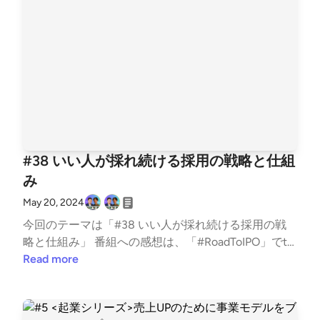
gels7) Chatwork創業者 Power Angels CEO 2000年ロ
サンゼルスでEC studio（2012年ChatWork株式会社に
社名変更）を創業 2018年Chatwork株式会社のCEOを
共同創業者の弟に譲り、翌2019年東証グロースへ550
億円超の時価総額で上場 現在はエンジェル投資家＆
スタートアップ起業家コミュニティの「Power Angel
s」(https://power-angels.com/)に注力 古野光太朗 (t
witter:https://twitter.com/koutarou_furuno) 早稲田大
学商学部3年生(2024/02~ペンシルベニア大学留学)
#38 いい人が採れ続ける採用の戦略と仕組
株式会社TechWorker CEO 3度目の学生起業家 VCア
み
クセラレーションプログラム採択・慶應義塾大学主催
ビジコン審査員賞受賞 早稲田スタートアップサーク
May 20, 2024
ルwitの代表(150名在籍)
今回のテーマは「#38 いい人が採れ続ける採用の戦
略と仕組み」 番組への感想は、「#RoadToIPO」でtw
eetしていただけると、番組パーソナリティが喜んで
Read more
読まさせていただきます！ 番組へのご要望・ご相談
は、古野光太朗(twitter:https://twitter.com/koutarou_
furuno)までお願いします。 ▼パーソナリティ紹介 山