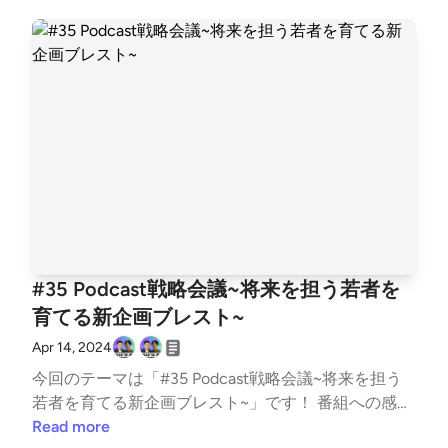
籍)
番組への感想は、「#RoadToIPO」でtweetしていた
だけると、番組パーソナリティが喜んで読まさせてい
ただきます！ 番組へのご要望・ご相談は、古野光太
朗(twitter:https://twitter.com/koutarou_furuno)まで
お願いします。 ▼今回のトーク内容 学生起業家はよ
くないのか？/経産省などと連携を推進する山本さん/
アクセラレーションプログラムはピンきりの可能性が
高い/YCなどの有名アクセラはブランド価値がある/V
Cは金融出身者が多いため経営を知らない人が多い/
起業失敗も市場評価が高くなりつつある ▼パーソナ
リティ紹介 山本敏行（https://twitter.com/Power_An
gels7) Chatwork創業者 Power Angels CEO 2000年ロ
#35 Podcast戦略会議~将来を担う若者を
サンゼルスでEC studio（2012年ChatWork株式会社に
育てる新企画ブレスト~
社名変更）を創業 2018年Chatwork株式会社のCEOを
共同創業者の弟に譲り、翌2019年東証グロースへ550
Apr 14, 2024
億円超の時価総額で上場 現在はエンジェル投資家＆
今回のテーマは「#35 Podcast戦略会議~将来を担う
スタートアップ起業家コミュニティの「Power Angel
若者を育てる新企画ブレスト~」です！ 番組への感想
s」(https://power-angels.com/)に注力 古野光太朗 (t
は、「#RoadToIPO」でtweetしていただけると、番
Read more
witter:https://twitter.com/koutarou_furuno) 早稲田大