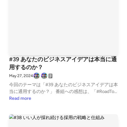
#39 あなたのビジネスアイデアは本当に通
用するのか？
May 27, 2024
今回のテーマは「#39 あなたのビジネスアイデアは本
当に通用するのか？」 番組への感想は、「#RoadToIP
O」でtweetしていただけると、番組パーソナリティ
Read more
が喜んで読まさせていただきます！ 番組へのご要
望・ご相談は、古野光太朗(twitter:https://twitter.co
m/koutarou_furuno)までお願いします。 ▼パーソナ
リティ紹介 山本敏行（https://twitter.com/Power_An