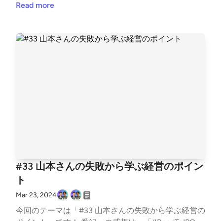
社TechWorker CEO 3度目の学生起業家 VCアクセラ
oadToIPO」でtweetしていただけると、番組パーソナ
Read more
レーションプログラム採択・慶應義塾大学主催ビジコ
リティが喜んで読まさせていただきます！ 番組への
ン審査員賞受賞 早稲田スタートアップサークルwitの
ご要望・ご相談は、古野光太朗(twitter:https://twitte
代表(150名在籍)
r.com/koutarou_furuno)までお願いします。 ▼今回の
トーク内容 上場企業様との契約/STARTUP WEEKEND
でユニコーン起業部メンバーが活躍！/究極の自動販
売機を作ることを目標にする/プロダクトを作り込む
ことが大事/グローバル企業はプロダクトの完成度が
高い/山本さんの先読みブルーオーシャン戦略 ▼パー
ソナリティ紹介 山本敏行（https://twitter.com/Power
_Angels7) Chatwork創業者 Power Angels CEO 2000
年ロサンゼルスでEC studio（2012年ChatWork株式会
社に社名変更）を創業 2018年Chatwork株式会社のC
EOを共同創業者の弟に譲り、翌2019年東証グロース
#33 山本さんの失敗から学ぶ経営のポイン
へ550億円超の時価総額で上場 現在はエンジェル投資
ト
家＆スタートアップ起業家コミュニティの「Power A
ngels」(https://power-angels.com/)に注力 古野光太
Mar 23, 2024
朗 (twitter:https://twitter.com/koutarou_furuno) 早稲
今回のテーマは「#33 山本さんの失敗から学ぶ経営の
田大学商学部3年生(2024/02~ペンシルベニア大学留