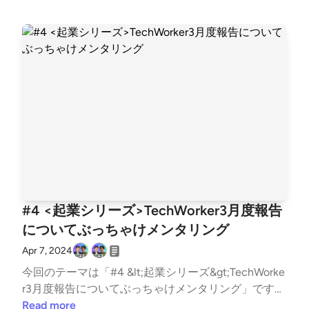
組パーソナリティが喜んで読まさせていただきます！
学商学部3年生(2024/02~ペンシルベニア大学留学)
番組へのご要望・ご相談は、古野光太朗(twitter:http
株式会社TechWorker CEO 3度目の学生起業家 VCア
s://twitter.com/koutarou_furuno)までお願いします。
クセラレーションプログラム採択・慶應義塾大学主催
▼今回のトーク内容 Round1が日本だけでなく世界で
ビジコン審査員賞受賞 早稲田スタートアップサーク
勝てる理由/大学生はビジネスの善悪が判断しにくい/
ルwitの代表(150名在籍)
目先のキャッシュに目が向いてしまう/若手起業家で
夢を語り合う/エンジェル投資家・政治家が将来の日
本について語り合う/場を用意するだけではマッチン
グしない ▼パーソナリティ紹介 山本敏行（https://tw
itter.com/Power_Angels7) Chatwork創業者 Power An
gels CEO 2000年ロサンゼルスでEC studio（2012年
ChatWork株式会社に社名変更）を創業 2018年Chatw
ork株式会社のCEOを共同創業者の弟に譲り、翌2019
#4 <起業シリーズ>TechWorker3月度報告
年東証グロースへ550億円超の時価総額で上場 現在は
についてぶっちゃけメンタリング
エンジェル投資家＆スタートアップ起業家コミュニテ
ィの「Power Angels」(https://power-angels.com/)に
Apr 7, 2024
注力 古野光太朗 (twitter:https://twitter.com/koutaro
今回のテーマは「#4 &lt;起業シリーズ&gt;TechWorke
u_furuno) 早稲田大学商学部3年生(2024/02~ペンシル
r3月度報告についてぶっちゃけメンタリング」です！
ベニア大学留学) 株式会社TechWorker CEO 3度目の
番組への感想は、「#RoadToIPO」でtweetしていた
Read more