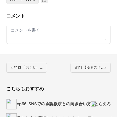
コメント
Your comment
« #113 「欲しい」…
#111 【ゆるスタ… »
こちらもおすすめ
ep66. SNSでの承認欲求との向き合い方
とらえろ！in 