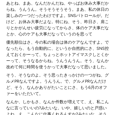
あとね、まあ、なんだかんだね、やっぱお休み大事だか
らね。うんうん。そうそうそうそう。まあ、私の休日の
楽しみの一つだったわけですよ。SNSパトロールが。だ
けど、お休み大事だよな。特にね、そう、昨日さ、肩こ
りとかがんせい疲労になってからさ、体のケア大事だな
とか、心のケアも大事だなっていうのを思って
優先順位はさ、今の私の場合は体のケアなんですよ。で
なったら、もう自動的に、というか自然的にさ、SNS控
えておくかーって、ちょっとホットアイマスクしとくか
ーって、そうなるからね。うんうんうん。そう、なんか
改めて何に時間を使うかって大事だなって思いました。
そう、そうなのよ。そう思ったきっかけの一つがね、グ
ルメPRなんですよ。うんうん。で、グルメPRなんだけ
ど、そう、なんかありがたいことにさ、もう6月のオフ
ァーをいただいて。
なんか、しかもさ、なんか件数が増えてて、え、私こん
なに言っていいの?みたいな。いや、嬉しいのと戸惑い
よね。え、こんなに仕事くれるんすか?みたいな。そう