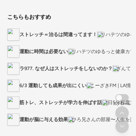
こちらもおすすめ
ストレッチ＝治るは間違ってます！
リハテツのゆる
運動に時間は必要ない
リハテツのゆるっと健康カフ
ラ977. なぜ人はストレッチをしないのか？
ざんてい
6/3 運動しても成果が出にくい
こーざきFM | LA
筋トレ、ストレッチが学力を伸ばす話
1日5分程度で
スクロール
運動が脳に与える効果
ひろ兄さんの部屋〜人生を楽