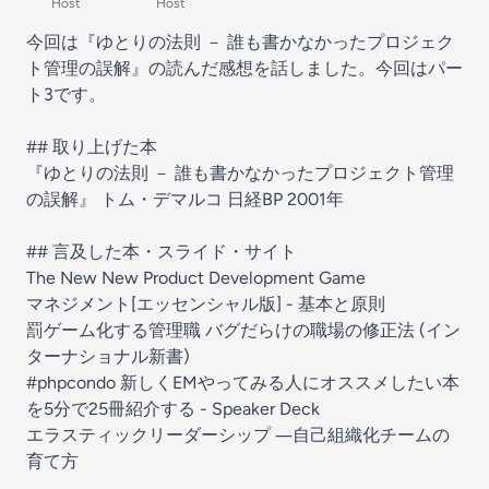
Host
Host
今回は『ゆとりの法則 － 誰も書かなかったプロジェク
ト管理の誤解』の読んだ感想を話しました。今回はパー
ト3です。
## 取り上げた本
『ゆとりの法則 － 誰も書かなかったプロジェクト管理
の誤解』
トム・デマルコ 日経BP 2001年
## 言及した本・スライド・サイト
The New New Product Development Game
マネジメント[エッセンシャル版] - 基本と原則
罰ゲーム化する管理職 バグだらけの職場の修正法 (イン
ターナショナル新書)
#phpcondo 新しくEMやってみる人にオススメしたい本
を5分で25冊紹介する - Speaker Deck
エラスティックリーダーシップ ―自己組織化チームの
育て方