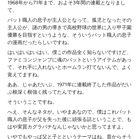
1968年から71年まで、およそ3年間の連載となりまし
て、
バット職人の息子が主人公となって、孤児となったその
主人公が、謎の男の導きで高校野球の世界に入り甲子園
優勝を目指すというような、そういうバット職人の息子
の漫画だったらしいですね。
はいはいはいはい。僕この作品全く知らないですけど、
ファミコンジャンプに魂のバットというアイテムがあっ
て、それ手に入れないとホームラン打てないんで、よく
覚えてますね。
ああ、じゃあだいぶ、1971年に連載終了した作品がだい
ぶ根深く根強く残ってたんですね。
そういうことですね。
へえ、そんなネタが。いやまあなので、僕はこれバット
職人の息子が父を失った後に頑張る話ということで、も
はや実質カグラバチなんじゃないかと思ってますよ。
いやでもやっぱ父と子とというテーマはね、昔からそう