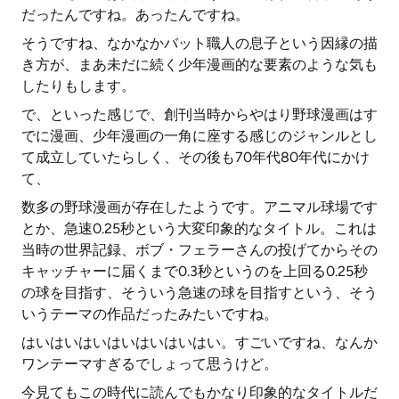
だったんですね。あったんですね。
そうですね、なかなかバット職人の息子という因縁の描
き方が、まあ未だに続く少年漫画的な要素のような気も
したりもします。
で、といった感じで、創刊当時からやはり野球漫画はす
でに漫画、少年漫画の一角に座する感じのジャンルとし
て成立していたらしく、その後も70年代80年代にかけ
て、
数多の野球漫画が存在したようです。アニマル球場です
とか、急速0.25秒という大変印象的なタイトル。これは
当時の世界記録、ボブ・フェラーさんの投げてからその
キャッチャーに届くまで0.3秒というのを上回る0.25秒
の球を目指す、そういう急速の球を目指すという、そう
いうテーマの作品だったみたいですね。
はいはいはいはいはいはいはい。すごいですね、なんか
ワンテーマすぎるでしょって思うけど。
今見てもこの時代に読んでもかなり印象的なタイトルだ