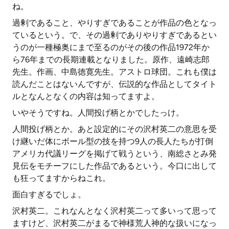
ね。
過剰であること、やりすぎであることが作品の色となっ
ているという。で、その過剰でありやりすぎであるとい
うのが一種極奥にまで至るのがその後の作品1972年か
ら76年までの長期連載となりました。原作、遠崎志郎
先生。作画、中島徳寛先生。アストロ球団。これも僕は
読んだことはないんですが、伝説的な作品としてタイト
ルとなんとなくの内容は知ってますよ。
いやそうですね。人間投げ柄とかでしたっけ。
人間投げ柄とか。あと設定的にその沢村英二の意思を受
け継いだ体にボール型の技を持つ9人の長人たちが打倒
アメリカ代議リーグを掲げて戦うという、南総さとみ発
見伝をモチーフにした作品であるという。今口に出して
も狂ってますからねこれ。
面白すぎるでしょ。
沢村英二。これなんとなく沢村英二って多いって思って
ますけど、沢村英二がまるで神様荒人神的な扱いになっ