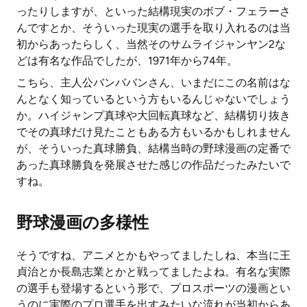
ったりしますが、といった結構現実のボブ・フェラーさ
んですとか、そういった現実の選手を取り入れるのは当
初からあったらしく、当然そのサムライジャンヤン2な
どは有名な作品でしたが、1971年から74年。
こちら、主人公バンババンさん、いまだにこの名前はな
んとなく知っているという方もいるんじゃないでしょう
か。ハイジャンプ真球や大回転真球など、結構切り抜き
でその真球だけ見たこともある方もいるかもしれません
が、そういった真球勝負、結構当時の野球漫画の定番で
あった真球勝負を発展させた感じの作品だったみたいで
すね。
野球漫画の多様性
そうですね、アニメとかもやってましたしね、本当に王
貞治とか長島志業とかと戦ってましたよね。有名な実際
の選手も登場するという形で、プロスポーツの漫画とい
うのに実際のプロ選手を出すみたいな流れが当初からあ