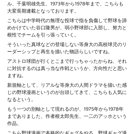
ル、千葉明雄先生、1973年から1978年まで、こちらも
大変長期連載となっております。
こちらは中学時代の無理な投球で指を負傷して野球を諦
めかけていた谷口隆男が、弱小野球部に入部し、努力と
根性でチームを引っ張っていく。
そういった真球などの登場しない等身大の高校球児のリ
ーダーシップと再生を描いた物語らしいですね。
アストロ球団が行くとこまで行っちゃったからね、それ
に対抗するのは真っ当な作戦というか、方向性だと思い
ますね。
新規軸として、リアルな等身大の人間ドラマを描いた感
じの野球漫画というのが台頭してきて、こちらも人気に
なるという。
もう一つの別軸として現れるのが、1975年から1978年
までありました、作者根太郎先生、一二のアッホという
作品。
こちら野球漫画で本格的なギャグをやる、野球ギャグ漫