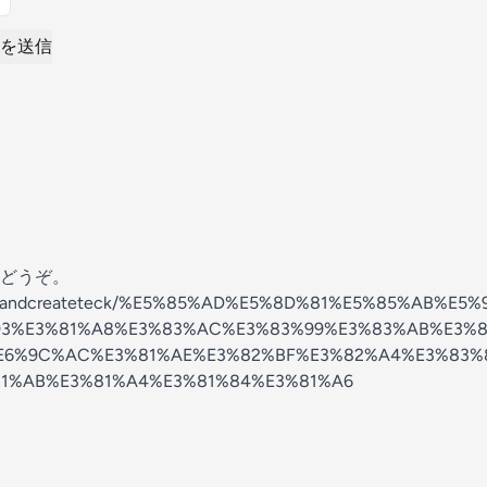
を送信
どうぞ。
/thinkandcreateteck/%E5%85%AD%E5%8D%81%E5%85%AB%E5
93%E3%81%A8%E3%83%AC%E3%83%99%E3%83%AB%E3%8
E6%9C%AC%E3%81%AE%E3%82%BF%E3%82%A4%E3%83%
81%AB%E3%81%A4%E3%81%84%E3%81%A6