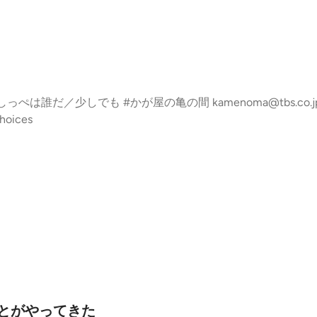
co.jp Learn more about your ad choic
choices
んとがやってきた