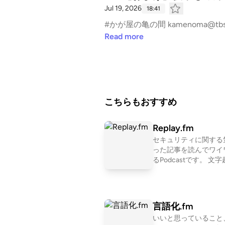
Jul 19, 2026
18:41
#かが屋の亀の間 kamenom
Read more
こちらもおすすめ
Replay.fm
セキュリティに関する
った記事を読んでワイ
るPodcastです。 文字起こし
はLISTENで見ること
す https://listen.style/p
m?ksmyPlhV
言語化.fm
いいと思っていること