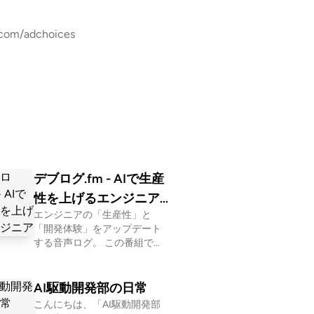
es.com/adchoices
デブログ.fm - AIで生産
性を上げるエンジニア
エンジニアの「生産性」と
ログ
「開発体験」をアップデート
する音声ログ。 この番組で
は、現役エンジニアのinady
が、日々の業務で試したAI活
用術や最新ツール、効率化の
AI駆動開発部の日常
ノウハウをシェアします。
こんにちは、「AI駆動開発部
「話題のAIツール、実務でど