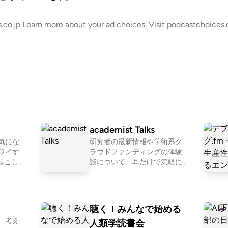
a@tbs.co.jp Learn more about your ad choices. Visit podcastchoic
academist Talks
気にな
研究者の最新情報や学術系ク
ワイす
ラウドファンディングの体験
談について、耳だけで気軽に
ができま
聴けるメディアです。学術研
/replayf
究に興味のある方・クラファ
ンを検討している研究者の方
に、”研究者の今”をお届けしま
聴く！みんなで始める
す。 学術系クラウドファンデ
、考え
人類学読書会
ィング academist https://acad