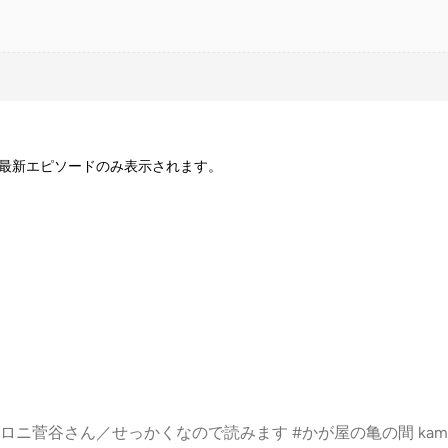
最新エピソードのみ表示されます。
#かが屋の亀の間 kamenoma@tbs.co.jp Learn more abo