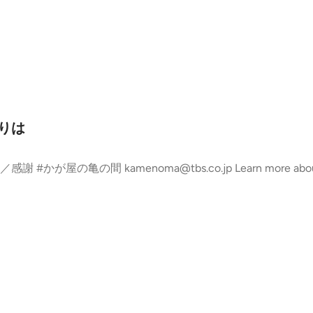
りは
s. Visit podcastc