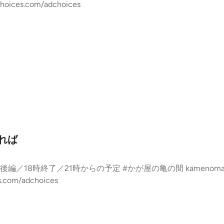
tchoices.com/adchoices
れば
間 kamenoma@tbs.co.jp Learn more about you
es.com/adchoices