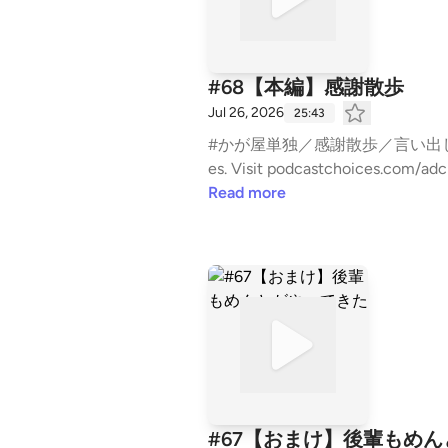
#68【本編】感謝散歩
Jul 26, 2026
25:43
#かが屋単独／感謝散歩／言い出しっぺは誰だ／少しでも #かが屋の亀の間 kamenoma@tbs.
es. Visit podcastchoices.com/ad
Read more
#67【おまけ】後輩もめ