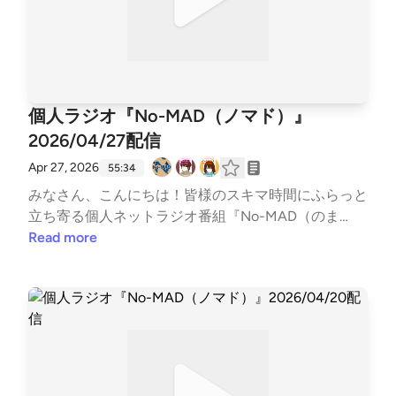
めFM（Spoon,Youtube）https://kzkm-fm.hp.peraichi.
い↓↓番組公式Twitter https://twitter.com/nomad_ra
com〇おいでよ！あるスタジオ（ポッドキャスト）ht
dioinfo@NoMAD_radioinfo感想をつぶやく時は、『#
tps://lit.link/alstudio2022〇ボンクラ映画館（ポッド
のまらじ』をつけてつぶやいてください！他媒体への
キャスト）https://lit.link/BonkuraTheater---Song: NI
アクセスはホームページから↓↓番組公式ホームペー
VIRO - Get My Love [NCS Release]Music provided by
ジ https://potofu.me/no-madコーナーへのおたより
個人ラジオ『No-MAD（ノマド）』
NoCopyrightSoundsFree Download/Stream: http://nc
はメールアドレスまたはメールフォームまで↓↓番組
s.io/GetMyLoveWatch: http://youtu.be/c4-3WTBZC4
2026/04/27配信
メールアドレス nomad.otegami@gmail.com番組メ
I---
ールフォーム https://forms.gle/dLStz3vsZ2avqKmn
Apr 27, 2026
55:34
9#nomad #ラジオ #バラエティ #のまらじ #音楽紹介
みなさん、こんにちは！皆様のスキマ時間にふらっと
【CM提供】〇海老江シティーボーイ（ポッドキャス
立ち寄る個人ネットラジオ番組『No-MAD（のま
ト）https://podcasts.apple.com/jp/podcast/%E6%B
ど）』Youtubeをはじめとする各種媒体で配信中！▼
Read more
5%B7%E8%80%81%E6%B1%9F%E3%82%B7%E3%8
番組MC▼柳楽芽生 @Yagira_Meeee安倍野べこ @no
3%86%E3%82%A3%E3%83%BC%E3%83%9C%E3%
mad_beco▼コーナースケジュール▼00:00 Opening
83%BC%E3%82%A4%E3%82%BA/id1685584865htt
03:58 ふつおた・フリートーク14:41 今週のピン留め
ps://open.spotify.com/show/27QaBwuqCdtEmsLuyfi
【4/30 派手髪の日】17:01 NextPerches 【ブッ刺さり
MbB?si=49b4e81b790347a2〇三つ穴コンセント（ポ
曲】25:01 世の中のすみっこ【タイ高速道路をダチョ
ッドキャスト）https://linktr.ee/3pin_radio〇特撮のス
ウ疾走】33:22 GORI推し！PickUP 【新生活】41:35 O
ルメ（ポッドキャスト）https://open.spotify.com/sho
neDirection 【多趣味のすすめ】50:04 Ending▼各種