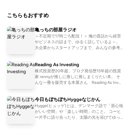
つぶやく時は、『#のまらじ』をつけてつぶやいてく
スト）https://linktr.ee/3pin_radio〇特撮のスルメ（ポ
ださい！他媒体へのアクセスはホームページから↓↓
ッドキャスト）https://open.spotify.com/show/5jobr1
こちらもおすすめ
番組公式ホームページ https://potofu.me/no-madコ
8IL4Tni4dRqgKhmp?si=d2596878002f42fb〇かずか
ーナーへのおたよりはメールアドレスまたはメールフ
めFM（Spoon,Youtube）https://kzkm-fm.hp.peraichi.
ォームまで↓↓番組メールアドレス nomad.otegami
亀っちの部屋ラジオ
com〇おいでよ！あるスタジオ（ポッドキャスト）ht
@gmail.com番組メールフォーム https://forms.gle/d
＜不定期で17時ごろ配信！＞ 俺の昔話から経営
tps://lit.link/alstudio2022〇ボンクラ映画館（ポッド
やビジネスの話まで、ゆるく話しているよ～。
LStz3vsZ2avqKmn9#nomad #ラジオ #バラエティ #
キャスト）https://lit.link/BonkuraTheater---Song: NI
大企業からスタートアップまで、みんなの参考
のまらじ
になりそうなテーマで話しているので、仕事で
VIRO - Get My Love [NCS Release]Music provided by
お困りの時なんかに聞いてみてね。 ■亀山 敬司
NoCopyrightSoundsFree Download/Stream: http://nc
Reading As Investing
（DMM.com 会長） ＜SNS＞ ・Twitter：http
s.io/GetMyLoveWatch: http://youtu.be/c4-3WTBZC4
s://twitter.com/kameyama66 ・Facebook：http
株式投資歴20年超、ブログ発信歴15年超の投資
I---
s://www.facebook.com/profile.php?id=1000051
家 rennyが推しに推しに推しまくりたい本。 そ
27937437 ＜メディア＞ ・NewsPicks：https://
んな一冊を販売する本屋さん Reading As Inves
newspicks.com/movie-series/30/ ・NowVoic
ting のポッドキャストです。 ネットのお店で
e：https://voice.nowdo.net/ ・Voicy：https://v
す。 https://renny.thebase.in/ 神保町 PASSAG
今日もぼちぼちHyggeなじかん
oicy.jp/channel/1616 ・週刊文春オンライン：htt
E SOLIDA のテュルゴー通り5番地に出店してい
ps://bunshun.jp/category/qa-kameyama ・LIST
ます。 https://passage.allreviews.jp/store/5RU
Hygge(ヒュッゲ)とは、デンマーク語で「居心地
EN https://listen.style/p/kameyama?Nb7oz8iq #
M3PPWIS3V5GGZF2XQLHOJ noteの記事もご
がいい空間」や「楽しい時間」のこと。 コーヒ
かめっち #かめっちの部屋
覧ください。 https://note.com/renny/n/ne6dd3
ー片手に語り合ったり、太陽の光を浴びてゆっ
99e066e
たり過ごす時のように、まったりした気持ち
で、ひよっしーの身の回りに起きる何気ない日