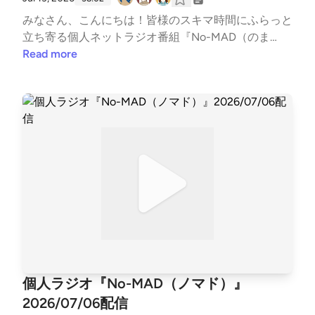
ad #ラジオ #バラエティ #のまらじ #音楽紹介【CM
みなさん、こんにちは！皆様のスキマ時間にふらっと
提供】〇海老江シティーボーイ（ポッドキャスト）ht
立ち寄る個人ネットラジオ番組『No-MAD（のま
tps://podcasts.apple.com/jp/podcast/%E6%B5%B7%E
ど）』Youtubeをはじめとする各種媒体で配信中！▼
Read more
8%80%81%E6%B1%9F%E3%82%B7%E3%83%86%E
番組MC▼柳楽芽生 @Yagira_Meeee安倍野べこ @no
3%82%A3%E3%83%BC%E3%83%9C%E3%83%BC%
mad_beco▼番組アシスタント▼VOICEVOX:ずんだも
E3%82%A4%E3%82%BA/id1685584865〇三つ穴コ
ん▼コーナースケジュール▼00:00 Opening04:17 ふ
ンセント（ポッドキャスト）https://linktr.ee/3pin_rad
つおた・フリートーク15:21 今週のピン留め 【7/17 空
io〇特撮のスルメ（ポッドキャスト）https://open.sp
調発明の日】18:07 NextPerches 【海の曲】26:24 ひ
otify.com/show/5jobr18IL4Tni4dRqgKhmp?si=d2596
らめけ！どうぶつの窓37:19 GORI推し！PickUP
878002f42fb〇ミドらじ（ポッドキャスト）https://
【海】44:47 OneDirection 【服装は己との闘い】5
midouradio.fensi.plus/a/blink/〇かずかめFM（Spoon,
3:04 Ending▼各種リンク▼各媒体の配信情報などはT
Youtube）https://kzkm-fm.hp.peraichi.com〇おいで
witterでご確認ください↓↓番組公式Twitter https://t
よ！あるスタジオ（ポッドキャスト）https://lit.link/a
witter.com/nomad_radioinfo@NoMAD_radioinfo感想
lstudio2022〇ボンクラ映画館（ポッドキャスト）htt
をつぶやく時は、『#のまらじ』をつけてつぶやいて
ps://lit.link/BonkuraTheater---Song: NIVIRO - Get My
ください！他媒体へのアクセスはホームページから↓
Love [NCS Release]Music provided by NoCopyrightS
↓番組公式ホームページ https://potofu.me/no-mad
個人ラジオ『No-MAD（ノマド）』
oundsFree Download/Stream: http://ncs.io/GetMyLov
コーナーへのおたよりはメールアドレスまたはメール
eWatch: http://youtu.be/c4-3WTBZC4I---
2026/07/06配信
フォームまで↓↓番組メールアドレス nomad.otega