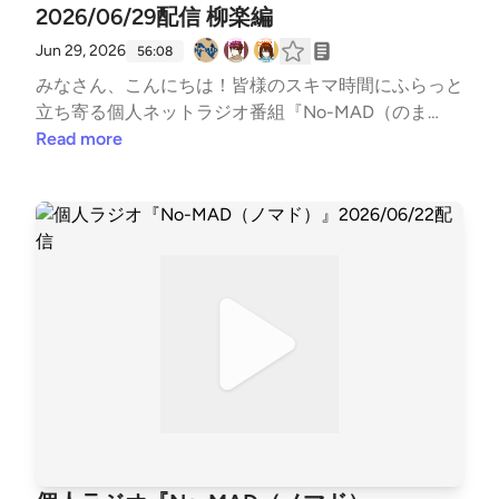
m: http://ncs.io/GetMyLoveWatch: http://youtu.be/c
2026/06/29配信 柳楽編
M提供】※今回は本編には入れてませんが…いつもあ
4-3WTBZC4I---
りがとうございます！〇海老江シティーボーイ（ポッ
Jun 29, 2026
56:08
ドキャスト）https://podcasts.apple.com/jp/podcas
みなさん、こんにちは！皆様のスキマ時間にふらっと
t/%E6%B5%B7%E8%80%81%E6%B1%9F%E3%82%B
立ち寄る個人ネットラジオ番組『No-MAD（のま
7%E3%83%86%E3%82%A3%E3%83%BC%E3%83%9
ど）』Youtubeをはじめとする各種媒体で配信中！▼
Read more
C%E3%83%BC%E3%82%A4%E3%82%BA/id168558
番組MC▼柳楽芽生 @Yagira_Meeee安倍野べこ @no
4865〇三つ穴コンセント（ポッドキャスト）https://l
mad_beco▼コーナースケジュール▼00:00 Opening
inktr.ee/3pin_radio〇特撮のスルメ（ポッドキャス
03:18 NextPerches 【2026年上半期おすすめしたい
ト）https://open.spotify.com/show/5jobr18IL4Tni4dR
曲10選 柳楽芽生編】52:26 Ending▼各種リンク▼各
qgKhmp?si=d2596878002f42fb〇かずかめFM（Spo
媒体の配信情報などはTwitterでご確認ください↓↓番
on,Youtube）https://kzkm-fm.hp.peraichi.com〇おい
組公式Twitter https://twitter.com/nomad_radioinfo
でよ！あるスタジオ（ポッドキャスト）https://lit.lin
@NoMAD_radioinfo感想をつぶやく時は、『#のまら
k/alstudio2022〇ボンクラ映画館（ポッドキャスト）
じ』をつけてつぶやいてください！他媒体へのアクセ
https://lit.link/BonkuraTheater---Song: NIVIRO - Get
スはホームページから↓↓番組公式ホームページ htt
My Love [NCS Release]Music provided by NoCopyrig
ps://potofu.me/no-madコーナーへのおたよりはメー
htSoundsFree Download/Stream: http://ncs.io/GetMy
ルアドレスまたはメールフォームまで↓↓番組メール
LoveWatch: http://youtu.be/c4-3WTBZC4I---
アドレス nomad.otegami@gmail.com番組メールフ
ォーム https://forms.gle/dLStz3vsZ2avqKmn9#nom