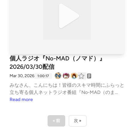
n_radio〇特撮のスルメ（ポッドキャスト）https://op
し！PickUP【新生活】46:41 OneDirection【アボカド
en.spotify.com/show/5jobr18IL4Tni4dRqgKhmp?si=d
おいしく食べるなら】51:45 Ending▼各種リンク▼各
2596878002f42fb〇かずかめFM（Spoon,Youtube）
媒体の配信情報などはTwitterでご確認ください↓↓番
https://kzkm-fm.hp.peraichi.com〇おいでよ！あるス
組公式Twitter https://twitter.com/nomad_radioinfo
タジオ（ポッドキャスト）https://lit.link/alstudio202
@NoMAD_radioinfo感想をつぶやく時は、『#のまら
2〇ボンクラ映画館（ポッドキャスト）https://lit.link/
じ』をつけてつぶやいてください！他媒体へのアクセ
BonkuraTheater---Song: NIVIRO - Get My Love [NCS
スはホームページから↓↓番組公式ホームページ htt
Release]Music provided by NoCopyrightSoundsFree
ps://potofu.me/no-madコーナーへのおたよりはメー
個人ラジオ『No-MAD（ノマド）』
Download/Stream: http://ncs.io/GetMyLoveWatch: ht
ルアドレスまたはメールフォームまで↓↓番組メール
tp://youtu.be/c4-3WTBZC4I---
2026/03/30配信
アドレス nomad.otegami@gmail.com番組メールフ
ォーム https://forms.gle/dLStz3vsZ2avqKmn9#nom
Mar 30, 2026
1:00:17
ad #ラジオ #バラエティ #のまらじ #音楽紹介【CM
みなさん、こんにちは！皆様のスキマ時間にふらっと
提供】〇海老江シティーボーイ（ポッドキャスト）ht
立ち寄る個人ネットラジオ番組『No-MAD（のま
tps://podcasts.apple.com/jp/podcast/%E6%B5%B7%E
ど）』Youtubeをはじめとする各種媒体で配信中！▼
Read more
8%80%81%E6%B1%9F%E3%82%B7%E3%83%86%E
番組MC▼柳楽芽生 @Yagira_Meeee安倍野べこ @no
3%82%A3%E3%83%BC%E3%83%9C%E3%83%BC%
mad_beco▼各種リンク▼各媒体の配信情報などはTw
E3%82%A4%E3%82%BA/id1685584865https://open.
itterでご確認ください↓↓番組公式Twitter https://tw
« 前
次 »
spotify.com/show/27QaBwuqCdtEmsLuyfiMbB?si=4
itter.com/nomad_radioinfo@NoMAD_radioinfo感想を
9b4e81b790347a2〇三つ穴コンセント（ポッドキャ