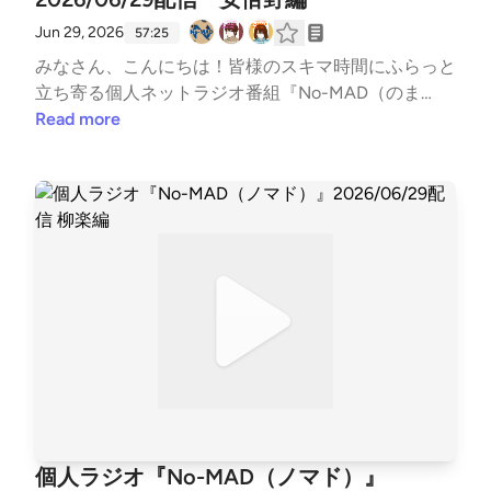
ルアドレス nomad.otegami@gmail.com番組メール
ch: http://youtu.be/c4-3WTBZC4I---
フォーム https://forms.gle/dLStz3vsZ2avqKmn9#no
Jun 29, 2026
57:25
mad #ラジオ #バラエティ #のまらじ #音楽紹介【C
みなさん、こんにちは！皆様のスキマ時間にふらっと
M提供】〇海老江シティーボーイ（ポッドキャスト）
立ち寄る個人ネットラジオ番組『No-MAD（のま
https://podcasts.apple.com/jp/podcast/%E6%B5%B
ど）』Youtubeをはじめとする各種媒体で配信中！▼
Read more
7%E8%80%81%E6%B1%9F%E3%82%B7%E3%83%8
番組MC▼柳楽芽生 @Yagira_Meeee安倍野べこ @no
6%E3%82%A3%E3%83%BC%E3%83%9C%E3%83%
mad_beco▼コーナースケジュール▼00:00 Opening
BC%E3%82%A4%E3%82%BA/id1685584865https://
03:02 NextPerches 【2026年上半期おすすめしたい
open.spotify.com/show/27QaBwuqCdtEmsLuyfiMb
曲10選 安倍野べこ編】51:48 Ending▼各種リンク▼
B?si=49b4e81b790347a2〇三つ穴コンセント（ポッ
各媒体の配信情報などはTwitterでご確認ください↓↓
ドキャスト）https://linktr.ee/3pin_radio〇特撮のスル
番組公式Twitter https://twitter.com/nomad_radioin
メ（ポッドキャスト）https://open.spotify.com/sho
fo@NoMAD_radioinfo感想をつぶやく時は、『#のま
w/5jobr18IL4Tni4dRqgKhmp?si=d2596878002f42fb
らじ』をつけてつぶやいてください！他媒体へのアク
〇かずかめFM（Spoon,Youtube）https://kzkm-fm.h
セスはホームページから↓↓番組公式ホームページ h
p.peraichi.com〇おいでよ！あるスタジオ（ポッドキ
ttps://potofu.me/no-madコーナーへのおたよりはメ
ャスト）https://lit.link/alstudio2022〇ボンクラ映画
ールアドレスまたはメールフォームまで↓↓番組メー
館（ポッドキャスト）https://lit.link/BonkuraTheater-
ルアドレス nomad.otegami@gmail.com番組メール
--Song: NIVIRO - Get My Love [NCS Release]Music p
フォーム https://forms.gle/dLStz3vsZ2avqKmn9#no
個人ラジオ『No-MAD（ノマド）』
rovided by NoCopyrightSoundsFree Download/Strea
mad #ラジオ #バラエティ #のまらじ #音楽紹介【C