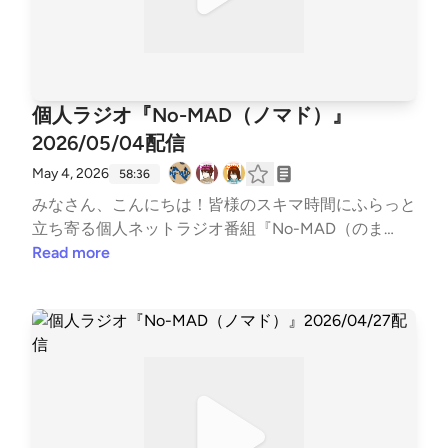
式Twitter https://twitter.com/nomad_radioinfo@No
m〇おいでよ！あるスタジオ（ポッドキャスト）http
MAD_radioinfo感想をつぶやく時は、『#のまらじ』
s://lit.link/alstudio2022〇ボンクラ映画館（ポッドキ
をつけてつぶやいてください！他媒体へのアクセスは
ャスト）https://lit.link/BonkuraTheater---Song: NIVI
ホームページから↓↓番組公式ホームページ https://
RO - Get My Love [NCS Release]Music provided by N
potofu.me/no-madコーナーへのおたよりはメールア
個人ラジオ『No-MAD（ノマド）』
oCopyrightSoundsFree Download/Stream: http://ncs.
ドレスまたはメールフォームまで↓↓番組メールアド
io/GetMyLoveWatch: http://youtu.be/c4-3WTBZC4I-
2026/05/04配信
レス nomad.otegami@gmail.com番組メールフォー
--
ム https://forms.gle/dLStz3vsZ2avqKmn9#nomad #
May 4, 2026
58:36
ラジオ #バラエティ #のまらじ #音楽紹介【CM提
みなさん、こんにちは！皆様のスキマ時間にふらっと
供】〇海老江シティーボーイ（ポッドキャスト）http
立ち寄る個人ネットラジオ番組『No-MAD（のま
s://podcasts.apple.com/jp/podcast/%E6%B5%B7%E
ど）』Youtubeをはじめとする各種媒体で配信中！▼
Read more
8%80%81%E6%B1%9F%E3%82%B7%E3%83%86%E
番組MC▼柳楽芽生 @Yagira_Meeee安倍野べこ @no
3%82%A3%E3%83%BC%E3%83%9C%E3%83%BC%
mad_beco▼コーナースケジュール▼00:00 Opening
E3%82%A4%E3%82%BA/id1685584865https://open.
03:54 ふつおた・フリートーク14:50 今週のピン留め
spotify.com/show/27QaBwuqCdtEmsLuyfiMbB?si=4
【5/5 レゴの日】17:20 NextPerches【懐かしのカバ
9b4e81b790347a2〇三つ穴コンセント（ポッドキャ
ー曲】25:35 ウソの狐とホントの狸【童話】39:09 G
スト）https://linktr.ee/3pin_radio〇特撮のスルメ（ポ
ORI推し！PickUP【リフレッシュ】46:48 OneDirecti
ッドキャスト）https://open.spotify.com/show/5jobr1
on【好きな服を着てるだけ】52:41 Ending▼各種リン
8IL4Tni4dRqgKhmp?si=d2596878002f42fb〇かずか
ク▼各媒体の配信情報などはTwitterでご確認くださ