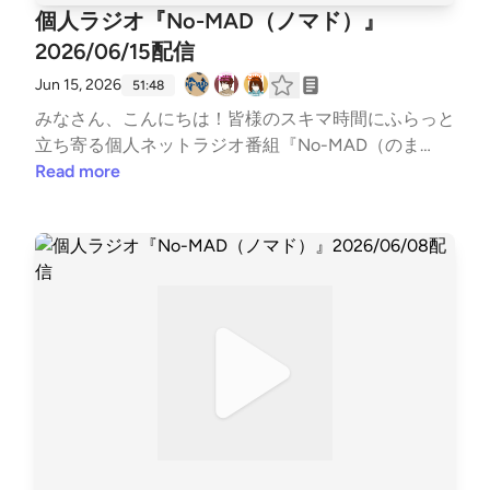
組公式ホームページ https://potofu.me/no-madコー
個人ラジオ『No-MAD（ノマド）』
ナーへのおたよりはメールアドレスまたはメールフォ
2026/06/15配信
ームまで↓↓番組メールアドレス nomad.otegami@g
mail.com番組メールフォーム https://forms.gle/dLSt
Jun 15, 2026
51:48
z3vsZ2avqKmn9#nomad #ラジオ #バラエティ #のま
みなさん、こんにちは！皆様のスキマ時間にふらっと
らじ #音楽紹介【CM提供】〇海老江シティーボーイ
立ち寄る個人ネットラジオ番組『No-MAD（のま
（ポッドキャスト）https://podcasts.apple.com/jp/po
ど）』Youtubeをはじめとする各種媒体で配信中！▼
Read more
dcast/%E6%B5%B7%E8%80%81%E6%B1%9F%E3%8
番組MC▼柳楽芽生 @Yagira_Meeee安倍野べこ @no
2%B7%E3%83%86%E3%82%A3%E3%83%BC%E3%8
mad_beco▼コーナースケジュール▼00:00 Opening
3%9C%E3%83%BC%E3%82%A4%E3%82%BA/id168
04:42 フリートーク15:33 今週のピン留め 【6/15 生姜
5584865〇三つ穴コンセント（ポッドキャスト）http
の日】18:14 NextPerches 【たまたま流れてきた曲】
s://linktr.ee/3pin_radio〇特撮のスルメ（ポッドキャス
25:19 口速爆裂ガール27:56 GORI推し！PickUP
ト）https://open.spotify.com/show/5jobr18IL4Tni4dR
【雨】34:33 LIMITMAN37:09 OneDirection 【ドライ
qgKhmp?si=d2596878002f42fb〇かずかめFM（Spo
なにがし】45:21 Ending▼各種リンク▼各媒体の配信
on,Youtube）https://kzkm-fm.hp.peraichi.com〇おい
情報などはTwitterでご確認ください↓↓番組公式Twitt
でよ！あるスタジオ（ポッドキャスト）https://lit.lin
er https://twitter.com/nomad_radioinfo@NoMAD_r
k/alstudio2022〇ボンクラ映画館（ポッドキャスト）
adioinfo感想をつぶやく時は、『#のまらじ』をつけ
https://lit.link/BonkuraTheater---Song: NIVIRO - Get
てつぶやいてください！他媒体へのアクセスはホーム
My Love [NCS Release]Music provided by NoCopyrig
ページは以下のリンクから↓↓番組公式ホームペー