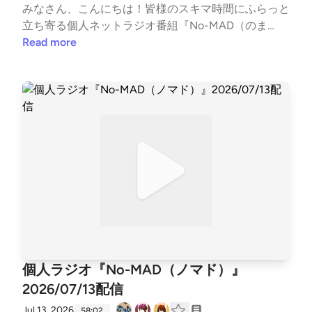
LStz3vsZ2avqKmn9#nomad #ラジオ #バラエティ #
みなさん、こんにちは！皆様のスキマ時間にふらっと
のまらじ #音楽紹介【CM提供】〇海老江シティーボ
立ち寄る個人ネットラジオ番組『No-MAD（のま
ーイ（ポッドキャスト）https://podcasts.apple.com/j
ど）』Youtubeをはじめとする各種媒体で配信中！▼
Read more
p/podcast/%E6%B5%B7%E8%80%81%E6%B1%9F%E
番組MC▼柳楽芽生 @Yagira_Meeee安倍野べこ @no
3%82%B7%E3%83%86%E3%82%A3%E3%83%BC%E
mad_beco▼コーナースケジュール▼00:00 Opening
3%83%9C%E3%83%BC%E3%82%A4%E3%82%BA/i
03:51 フリートーク14:50 今週のピン留め 【7/20 夏
d1685584865〇三つ穴コンセント（ポッドキャス
チョコの日】16:59 NextPerches 【除湿曲】24:42 口
ト）https://linktr.ee/3pin_radio〇特撮のスルメ（ポッ
速爆裂ガール28:01 GORI推し！PickUP 【海】36:49 L
ドキャスト）https://open.spotify.com/show/5jobr18I
IMITMAN39:43 OneDirection 【サングラスが似合わ
L4Tni4dRqgKhmp?si=d2596878002f42fb〇かずかめ
ない】49:24 Ending▼各種リンク▼各媒体の配信情報
FM（Spoon,Youtube）https://kzkm-fm.hp.peraichi.c
などはTwitterでご確認ください↓↓番組公式Twitter
om〇おいでよ！あるスタジオ（ポッドキャスト）htt
https://twitter.com/nomad_radioinfo@NoMAD_radioi
ps://lit.link/alstudio2022〇ボンクラ映画館（ポッドキ
nfo感想をつぶやく時は、『#のまらじ』をつけてつ
ャスト）https://lit.link/BonkuraTheater---Song: NIVI
ぶやいてください！他媒体へのアクセスはホームペー
RO - Get My Love [NCS Release]Music provided by N
ジは以下のリンクから↓↓番組公式ホームページ htt
oCopyrightSoundsFree Download/Stream: http://ncs.
ps://potofu.me/no-madコーナーへのおたよりはメー
個人ラジオ『No-MAD（ノマド）』
io/GetMyLoveWatch: http://youtu.be/c4-3WTBZC4I-
ルアドレスまたはメールフォームまで↓↓番組メール
--
2026/07/13配信
アドレス nomad.otegami@gmail.com番組メールフ
ォーム https://forms.gle/dLStz3vsZ2avqKmn9#nom
Jul 13, 2026
58:02