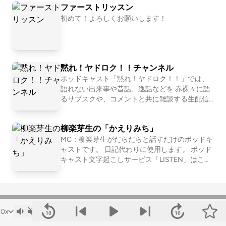
ファーストリッスン
常を声日記として配信します。 食べたり、走っ
たり、考えたり、話したり〜！
初めて！よろしくお願いします！
黙れ！ヤドロク！！チャンネル
ポッドキャスト「黙れ！ヤドロク！！」では、
語れない出来事や昔話、逸話などを 赤裸々に語
るサブスクや、コメントと共に雑談する生配信
です！ 当チャンネルのメンバーシップは、コミ
ュニティの安全のため新規受付を一時停止して
柳楽芽生の「かえりみち」
おります。 加入をご希望の方は、以下の専用フ
ォームよりお申し込みください。 メンバーシッ
MC：柳楽芽生がだらだらと話すだけのポッドキ
プ加入までの流れ １．専用フォームに必要事項
ャストです。 日記代わりに使用します。 ポッド
を入力し、送信してください。 https://fo
キャスト文字起こしサービス「LISTEN」はこち
rms.gle/BMQSshXmTVWukSo4A ２．内容を確
らから https://listen.style/p/kaerimichi?2wfyfLm
認後、新規受付を一時的に再開するタイミング
z 柳楽のX(Twitter)アカウント https://twitter.co
をご案内いたします。 ３．再開のタイミングで
m/Yagira_Meeee 普段はちゃんと進行してます
ご加入ください。 ⚠ 注意事項 ・コミュニティ
個人ラジオ『No-MAD』 https://potofu.me/no-
の安全を守るため、事前の連絡なしにメンバー
mad
シップを再開する事はありません。 ・フォーム