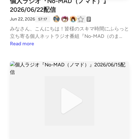
個人ラジオ『No-MAD（ノマド）』
ad #ラジオ #バラエティ #のまらじ #音楽紹介【CM
2026/06/22配信
提供】※今回は本編には入れてませんが…いつもあり
がとうございます！〇海老江シティーボーイ（ポッド
Jun 22, 2026
57:17
キャスト）https://podcasts.apple.com/jp/podcast/%E
みなさん、こんにちは！皆様のスキマ時間にふらっと
6%B5%B7%E8%80%81%E6%B1%9F%E3%82%B7%E
立ち寄る個人ネットラジオ番組『No-MAD（のま
3%83%86%E3%82%A3%E3%83%BC%E3%83%9C%
ど）』Youtubeをはじめとする各種媒体で配信中！▼
Read more
E3%83%BC%E3%82%A4%E3%82%BA/id168558486
番組MC▼柳楽芽生 @Yagira_Meeee安倍野べこ @no
5〇三つ穴コンセント（ポッドキャスト）https://linkt
mad_beco▼コーナースケジュール▼00:00 Opening
r.ee/3pin_radio〇特撮のスルメ（ポッドキャスト）htt
03:27 ふつおた・フリートーク04:07 今週のピン留め
ps://open.spotify.com/show/5jobr18IL4Tni4dRqgKhm
【6/22 ここからはじめる会議DXの日】16:18 NextPer
p?si=d2596878002f42fb〇かずかめFM（Spoon,Yout
ches 【雨の曲】23:39 世の中のすみっこ【ケージで
ube）https://kzkm-fm.hp.peraichi.com〇おいでよ！
甲冑バトル】31:40 GORI推し！PickUP 【雨】42:21 O
あるスタジオ（ポッドキャスト）https://lit.link/alstud
neDirection 【あなたはいくつ当てはまる？】50:23 E
io2022〇ボンクラ映画館（ポッドキャスト）https://li
nding▼各種リンク▼各媒体の配信情報などはTwitter
t.link/BonkuraTheater---Song: NIVIRO - Get My Love
でご確認ください↓↓番組公式Twitter https://twitte
[NCS Release]Music provided by NoCopyrightSounds
r.com/nomad_radioinfo@NoMAD_radioinfo感想をつ
Free Download/Stream: http://ncs.io/GetMyLoveWat
ぶやく時は、『#のまらじ』をつけてつぶやいてくだ
ch: http://youtu.be/c4-3WTBZC4I---
さい！他媒体へのアクセスはホームページから↓↓番