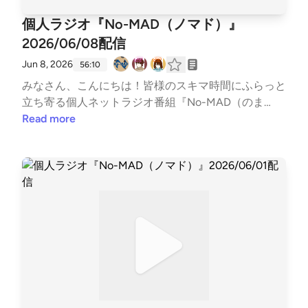
htSoundsFree Download/Stream: http://ncs.io/GetMy
ジ https://potofu.me/no-madコーナーへのおたより
個人ラジオ『No-MAD（ノマド）』
LoveWatch: http://youtu.be/c4-3WTBZC4I---
はメールアドレスまたはメールフォームまで↓↓番組
2026/06/08配信
メールアドレス nomad.otegami@gmail.com番組メ
ールフォーム https://forms.gle/dLStz3vsZ2avqKmn
Jun 8, 2026
56:10
9#nomad #ラジオ #バラエティ #のまらじ #音楽紹介
みなさん、こんにちは！皆様のスキマ時間にふらっと
【CM提供】〇海老江シティーボーイ（ポッドキャス
立ち寄る個人ネットラジオ番組『No-MAD（のま
ト）https://podcasts.apple.com/jp/podcast/%E6%B
ど）』Youtubeをはじめとする各種媒体で配信中！▼
Read more
5%B7%E8%80%81%E6%B1%9F%E3%82%B7%E3%8
番組MC▼柳楽芽生 @Yagira_Meeee安倍野べこ @no
3%86%E3%82%A3%E3%83%BC%E3%83%9C%E3%
mad_beco▼コーナースケジュール▼00:00 Opening
83%BC%E3%82%A4%E3%82%BA/id1685584865〇
03:13 ふつおた・フリートーク14:08 今週のピン留め
三つ穴コンセント（ポッドキャスト）https://linktr.e
【6/10 蔵出し！Ｔシャツデー】16:21 NextPerches
e/3pin_radio〇特撮のスルメ（ポッドキャスト）http
【憂鬱をぶっ飛ばす曲】23:08 ひらめけ！どうぶつの
s://open.spotify.com/show/5jobr18IL4Tni4dRqgKhm
窓34:12 GORI推し！PickUP 【雨】42:04 OneDirectio
p?si=d2596878002f42fb〇ミドらじ（ポッドキャス
n 【ごはんに合う菓子】48:59 Ending▼各種リンク
ト）https://midouradio.fensi.plus/a/blink/〇かずかめF
▼各媒体の配信情報などはTwitterでご確認ください↓
M（Spoon,Youtube）https://kzkm-fm.hp.peraichi.co
↓番組公式Twitter https://twitter.com/nomad_radioi
m〇おいでよ！あるスタジオ（ポッドキャスト）http
nfo@NoMAD_radioinfo感想をつぶやく時は、『#の
s://lit.link/alstudio2022〇ボンクラ映画館（ポッドキ
まらじ』をつけてつぶやいてください！他媒体へのア