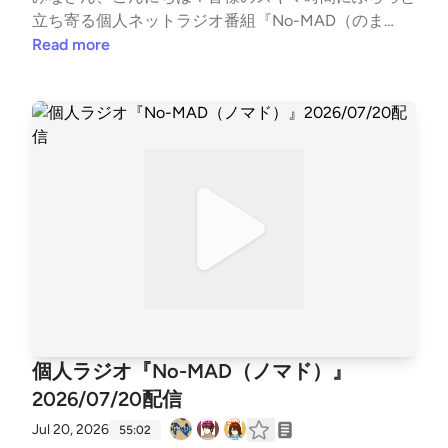
江シティーボーイ（ポッドキャスト）https://podcast
立ち寄る個人ネットラジオ番組『No-MAD（のま
s.apple.com/jp/podcast/%E6%B5%B7%E8%80%81%E
ど）』Youtubeをはじめとする各種媒体で配信中！▼
Read more
6%B1%9F%E3%82%B7%E3%83%86%E3%82%A3%E
番組MC▼柳楽芽生 @Yagira_Meeee安倍野べこ @no
3%83%BC%E3%83%9C%E3%83%BC%E3%82%A4%
mad_beco▼コーナースケジュール▼00:00 Opening
E3%82%BA/id1685584865https://open.spotify.com/s
03:58 ふつおた・フリートーク14:47 今週のピン留め
how/27QaBwuqCdtEmsLuyfiMbB?si=49b4e81b7903
【7/27 大判焼の名前を議論するの日】17:11 NextPerc
47a2〇三つ穴コンセント（ポッドキャスト）https://l
hes 【日本の夏】24:45 世の中のすみっこ【自宅の庭
inktr.ee/3pin_radio〇特撮のスルメ（ポッドキャス
で1.2億の宝発見】32:45 GORI推し！PickUP 【海】4
ト）https://open.spotify.com/show/5jobr18IL4Tni4dR
1:01 OneDirection 【夏の定番の麵類といえば？】47:
qgKhmp?si=d2596878002f42fb〇かずかめFM（Spo
55 Ending▼各種リンク▼各媒体の配信情報などはTw
on,Youtube）https://kzkm-fm.hp.peraichi.com〇おい
itterでご確認ください↓↓番組公式Twitter https://tw
でよ！あるスタジオ（ポッドキャスト）https://lit.lin
itter.com/nomad_radioinfo@NoMAD_radioinfo感想を
k/alstudio2022〇ボンクラ映画館（ポッドキャスト）
つぶやく時は、『#のまらじ』をつけてつぶやいてく
https://lit.link/BonkuraTheater---Song: NIVIRO - Get
ださい！他媒体へのアクセスはホームページから↓↓
My Love [NCS Release]Music provided by NoCopyrig
番組公式ホームページ https://potofu.me/no-madコ
個人ラジオ『No-MAD（ノマド）』
htSoundsFree Download/Stream: http://ncs.io/GetMy
ーナーへのおたよりはメールアドレスまたはメールフ
LoveWatch: http://youtu.be/c4-3WTBZC4I---
2026/07/20配信
ォームまで↓↓番組メールアドレス nomad.otegami
@gmail.com番組メールフォーム https://forms.gle/d
Jul 20, 2026
55:02