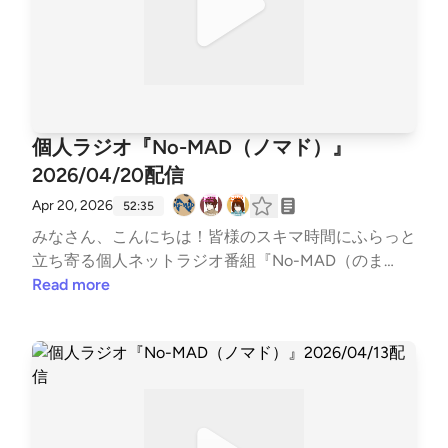
w/5jobr18IL4Tni4dRqgKhmp?si=d2596878002f42fb
リンク▼各媒体の配信情報などはTwitterでご確認く
〇かずかめFM（Spoon,Youtube）https://kzkm-fm.h
ださい↓↓番組公式Twitter https://twitter.com/nom
p.peraichi.com〇おいでよ！あるスタジオ（ポッドキ
ad_radioinfo@NoMAD_radioinfo感想をつぶやく時
ャスト）https://lit.link/alstudio2022〇ボンクラ映画
は、『#のまらじ』をつけてつぶやいてください！他
館（ポッドキャスト）https://lit.link/BonkuraTheater-
媒体へのアクセスはホームページから↓↓番組公式ホ
--Song: NIVIRO - Get My Love [NCS Release]Music p
ームページ https://potofu.me/no-madコーナーへの
個人ラジオ『No-MAD（ノマド）』
rovided by NoCopyrightSoundsFree Download/Strea
おたよりはメールアドレスまたはメールフォームまで
m: http://ncs.io/GetMyLoveWatch: http://youtu.be/c
2026/04/20配信
↓↓番組メールアドレス nomad.otegami@gmail.com
4-3WTBZC4I---
番組メールフォーム https://forms.gle/dLStz3vsZ2a
Apr 20, 2026
52:35
vqKmn9#nomad #ラジオ #バラエティ #のまらじ #音
みなさん、こんにちは！皆様のスキマ時間にふらっと
楽紹介【CM提供】〇海老江シティーボーイ（ポッド
立ち寄る個人ネットラジオ番組『No-MAD（のま
キャスト）https://podcasts.apple.com/jp/podcast/%E
ど）』Youtubeをはじめとする各種媒体で配信中！▼
Read more
6%B5%B7%E8%80%81%E6%B1%9F%E3%82%B7%E
番組MC▼柳楽芽生 @Yagira_Meeee安倍野べこ @no
3%83%86%E3%82%A3%E3%83%BC%E3%83%9C%
mad_beco▼コーナースケジュール▼00:00 Opening
E3%83%BC%E3%82%A4%E3%82%BA/id168558486
03:22 ふつおた・フリートーク14:38 今週のピン留め
5〇三つ穴コンセント（ポッドキャスト）https://linkt
【4/20 リラクゼーションドリンク「CHILL OUT」の
r.ee/3pin_radio〇特撮のスルメ（ポッドキャスト）htt
日】17:24 NextPerches 【アイドルソング】24:50 口
ps://open.spotify.com/show/5jobr18IL4Tni4dRqgKhm
速爆裂ガール28:13 GORI推し！PickUP 【新生活】36:
p?si=d2596878002f42fb〇かずかめFM（Spoon,Yout