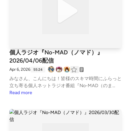
ps://open.spotify.com/show/5jobr18IL4Tni4dRqgKhm
7 Ending▼各種リンク▼各媒体の配信情報などはTwit
p?si=d2596878002f42fb〇ミドらじ（ポッドキャス
terでご確認ください↓↓番組公式Twitter https://twit
ト）https://midouradio.fensi.plus/a/blink/〇かずかめF
ter.com/nomad_radioinfo@NoMAD_radioinfo感想を
M（Spoon,Youtube）https://kzkm-fm.hp.peraichi.co
つぶやく時は、『#のまらじ』をつけてつぶやいてく
m〇おいでよ！あるスタジオ（ポッドキャスト）http
ださい！他媒体へのアクセスはホームページから↓↓
s://lit.link/alstudio2022〇ボンクラ映画館（ポッドキ
番組公式ホームページ https://potofu.me/no-madコ
ャスト）https://lit.link/BonkuraTheater---Song: NIVI
ーナーへのおたよりはメールアドレスまたはメールフ
個人ラジオ『No-MAD（ノマド）』
RO - Get My Love [NCS Release]Music provided by N
ォームまで↓↓番組メールアドレス nomad.otegami
oCopyrightSoundsFree Download/Stream: http://ncs.
2026/04/06配信
@gmail.com番組メールフォーム https://forms.gle/d
io/GetMyLoveWatch: http://youtu.be/c4-3WTBZC4I-
LStz3vsZ2avqKmn9#nomad #ラジオ #バラエティ #
Apr 6, 2026
55:24
--
のまらじ #音楽紹介【CM提供】〇海老江シティーボ
みなさん、こんにちは！皆様のスキマ時間にふらっと
ーイ（ポッドキャスト）https://podcasts.apple.com/j
立ち寄る個人ネットラジオ番組『No-MAD（のま
p/podcast/%E6%B5%B7%E8%80%81%E6%B1%9F%E
ど）』Youtubeをはじめとする各種媒体で配信中！▼
Read more
3%82%B7%E3%83%86%E3%82%A3%E3%83%BC%E
番組MC▼柳楽芽生 @Yagira_Meeee安倍野べこ @no
3%83%9C%E3%83%BC%E3%82%A4%E3%82%BA/i
mad_beco▼コーナースケジュール▼00:00 Opening
d1685584865https://open.spotify.com/show/27QaB
03:54 ふつおた・フリートーク14:50 今週のピン留め
wuqCdtEmsLuyfiMbB?si=49b4e81b790347a2〇三つ
【4/6 マシュマロの日】17:20 NextPerches【超レア
穴コンセント（ポッドキャスト）https://linktr.ee/3pi
曲】25:20 ウソの狐とホントの狸【桜】39:54 GORI推