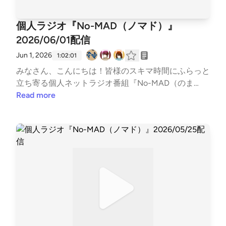
ャスト）https://lit.link/BonkuraTheater---Song: NIVI
クセスはホームページから↓↓番組公式ホームペー
RO - Get My Love [NCS Release]Music provided by N
ジ https://potofu.me/no-madコーナーへのおたより
個人ラジオ『No-MAD（ノマド）』
oCopyrightSoundsFree Download/Stream: http://ncs.
はメールアドレスまたはメールフォームまで↓↓番組
io/GetMyLoveWatch: http://youtu.be/c4-3WTBZC4I-
2026/06/01配信
メールアドレス nomad.otegami@gmail.com番組メ
--
ールフォーム https://forms.gle/dLStz3vsZ2avqKmn
Jun 1, 2026
1:02:01
9#nomad #ラジオ #バラエティ #のまらじ #音楽紹介
みなさん、こんにちは！皆様のスキマ時間にふらっと
【CM提供】〇海老江シティーボーイ（ポッドキャス
立ち寄る個人ネットラジオ番組『No-MAD（のま
ト）https://podcasts.apple.com/jp/podcast/%E6%B
ど）』Youtubeをはじめとする各種媒体で配信中！▼
Read more
5%B7%E8%80%81%E6%B1%9F%E3%82%B7%E3%8
番組MC▼柳楽芽生 @Yagira_Meeee安倍野べこ @no
3%86%E3%82%A3%E3%83%BC%E3%83%9C%E3%
mad_beco▼コーナースケジュール▼00:00 Opening
83%BC%E3%82%A4%E3%82%BA/id1685584865htt
04:49 ふつおた・フリートーク15:05 今週のピン留め
ps://open.spotify.com/show/27QaBwuqCdtEmsLuyfi
【6/2 ルビの日】17:52 NextPerches【バージョン違
MbB?si=49b4e81b790347a2〇三つ穴コンセント（ポ
い】25:36 ウソの狐とホントの狸【人口】41:20 GORI
ッドキャスト）https://linktr.ee/3pin_radio〇特撮のス
推し！PickUP【雨】49:03 OneDirection【ねじれ構
ルメ（ポッドキャスト）https://open.spotify.com/sho
造】56:25 Ending▼各種リンク▼各媒体の配信情報な
w/5jobr18IL4Tni4dRqgKhmp?si=d2596878002f42fb
どはTwitterでご確認ください↓↓番組公式Twitter ht
〇かずかめFM（Spoon,Youtube）https://kzkm-fm.h
tps://twitter.com/nomad_radioinfo@NoMAD_radioinf
p.peraichi.com〇おいでよ！あるスタジオ（ポッドキ
o感想をつぶやく時は、『#のまらじ』をつけてつぶ
ャスト）https://lit.link/alstudio2022〇ボンクラ映画