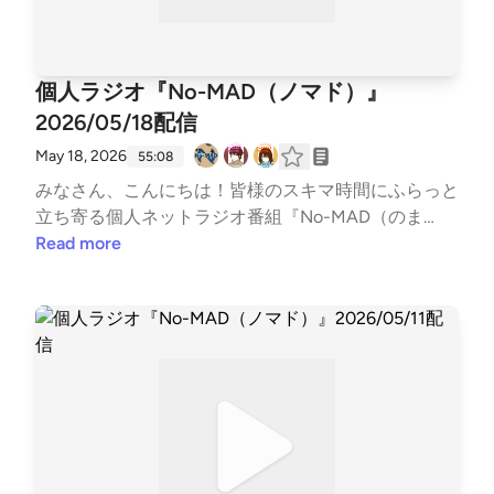
lstudio2022〇ボンクラ映画館（ポッドキャスト）htt
をつぶやく時は、『#のまらじ』をつけてつぶやいて
ps://lit.link/BonkuraTheater---Song: NIVIRO - Get My
ください！他媒体へのアクセスはホームページから↓
Love [NCS Release]Music provided by NoCopyrightS
↓番組公式ホームページ https://potofu.me/no-mad
個人ラジオ『No-MAD（ノマド）』
oundsFree Download/Stream: http://ncs.io/GetMyLov
コーナーへのおたよりはメールアドレスまたはメール
eWatch: http://youtu.be/c4-3WTBZC4I---
2026/05/18配信
フォームまで↓↓番組メールアドレス nomad.otega
mi@gmail.com番組メールフォーム https://forms.gl
May 18, 2026
55:08
e/dLStz3vsZ2avqKmn9#nomad #ラジオ #バラエティ
みなさん、こんにちは！皆様のスキマ時間にふらっと
#のまらじ #音楽紹介【CM提供】〇海老江シティー
立ち寄る個人ネットラジオ番組『No-MAD（のま
ボーイ（ポッドキャスト）https://podcasts.apple.co
ど）』Youtubeをはじめとする各種媒体で配信中！▼
Read more
m/jp/podcast/%E6%B5%B7%E8%80%81%E6%B1%9
番組MC▼柳楽芽生 @Yagira_Meeee安倍野べこ @no
F%E3%82%B7%E3%83%86%E3%82%A3%E3%83%B
mad_beco▼コーナースケジュール▼00:00 Opening
C%E3%83%9C%E3%83%BC%E3%82%A4%E3%82%
03:27 フリートーク14:07 今週のピン留め 【5/20 ガ
BA/id1685584865〇三つ穴コンセント（ポッドキャ
チ勢の日】16:18 NextPerches 【中毒性のある曲】23:
スト）https://linktr.ee/3pin_radio〇特撮のスルメ（ポ
09 口速爆裂ガール26:25 GORI推し！PickUP 【リフレ
ッドキャスト）https://open.spotify.com/show/5jobr1
ッシュ】34:22 LIMITMAN37:02 OneDirection 【言語
8IL4Tni4dRqgKhmp?si=d2596878002f42fb〇かずか
化って何よ】47:43 Ending▼各種リンク▼各媒体の配
めFM（Spoon,Youtube）https://kzkm-fm.hp.peraichi.
信情報などはTwitterでご確認ください↓↓番組公式Tw
com〇おいでよ！あるスタジオ（ポッドキャスト）ht
itter https://twitter.com/nomad_radioinfo@NoMAD