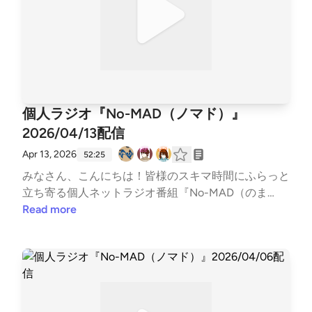
42 LIMITMAN39:19 OneDirection 【オフィスカジュ
ube）https://kzkm-fm.hp.peraichi.com〇おいでよ！
アルの線引き】48:04 Ending▼各種リンク▼各媒体
あるスタジオ（ポッドキャスト）https://lit.link/alstud
の配信情報などはTwitterでご確認ください↓↓番組公
io2022〇ボンクラ映画館（ポッドキャスト）https://li
式Twitter https://twitter.com/nomad_radioinfo@No
t.link/BonkuraTheater---Song: NIVIRO - Get My Love
MAD_radioinfo感想をつぶやく時は、『#のまらじ』
[NCS Release]Music provided by NoCopyrightSounds
をつけてつぶやいてください！他媒体へのアクセスは
Free Download/Stream: http://ncs.io/GetMyLoveWat
ホームページは以下のリンクから↓↓番組公式ホーム
個人ラジオ『No-MAD（ノマド）』
ch: http://youtu.be/c4-3WTBZC4I---
ページ https://potofu.me/no-madコーナーへのおた
2026/04/13配信
よりはメールアドレスまたはメールフォームまで↓↓
番組メールアドレス nomad.otegami@gmail.com番
Apr 13, 2026
52:25
組メールフォーム https://forms.gle/dLStz3vsZ2avq
みなさん、こんにちは！皆様のスキマ時間にふらっと
Kmn9#nomad #ラジオ #バラエティ #のまらじ #音楽
立ち寄る個人ネットラジオ番組『No-MAD（のま
紹介【CM提供】〇海老江シティーボーイ（ポッドキ
ど）』Youtubeをはじめとする各種媒体で配信中！▼
Read more
ャスト）https://podcasts.apple.com/jp/podcast/%E
番組MC▼柳楽芽生 @Yagira_Meeee安倍野べこ @no
6%B5%B7%E8%80%81%E6%B1%9F%E3%82%B7%E
mad_beco▼コーナースケジュール▼00:00 Opening
3%83%86%E3%82%A3%E3%83%BC%E3%83%9C%
03:48 ふつおた・フリートーク14:28 今週のピン留め
E3%83%BC%E3%82%A4%E3%82%BA/id168558486
【4/17 なすび記念日】17:01 NextPerches 【桜】23:5
5〇三つ穴コンセント（ポッドキャスト）https://linkt
3 ひらめけ！どうぶつの窓31:56 GORI推し！PickUP
r.ee/3pin_radio〇特撮のスルメ（ポッドキャスト）htt
【新生活】39:25 OneDirection 【自炊の勧め】46:5