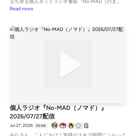
立ち寄る個人ネットラジオ番組『No-MAD（のま
ど）』Youtubeをはじめとする各種媒体で配信中！▼
Read more
番組MC▼柳楽芽生 @Yagira_Meeee安倍野べこ @no
mad_beco▼コーナースケジュール▼00:00 Opening
03:37 ふつおた・フリートーク14:16 今週のピン留め
【8/3 やさしい日本語の日】16:59 NextPerches【ア
ニソン】24:25 ウソの狐とホントの狸【色】40:04 G
ORI推し！PickUP【夏】47:33 OneDirection【BBQ昼
開催計画】52:29 Ending▼各種リンク▼各媒体の配信
情報などはTwitterでご確認ください↓↓番組公式Twitt
er https://twitter.com/nomad_radioinfo@NoMAD_r
adioinfo感想をつぶやく時は、『#のまらじ』をつけ
てつぶやいてください！他媒体へのアクセスはホーム
ページから↓↓番組公式ホームページ https://potofu.
me/no-madコーナーへのおたよりはメールアドレス
個人ラジオ『No-MAD（ノマド）』
またはメールフォームまで↓↓番組メールアドレス n
2026/07/27配信
omad.otegami@gmail.com番組メールフォーム http
s://forms.gle/dLStz3vsZ2avqKmn9#nomad #ラジオ #
Jul 27, 2026
55:08
バラエティ #のまらじ #音楽紹介【CM提供】〇海老
みなさん、こんにちは！皆様のスキマ時間にふらっと