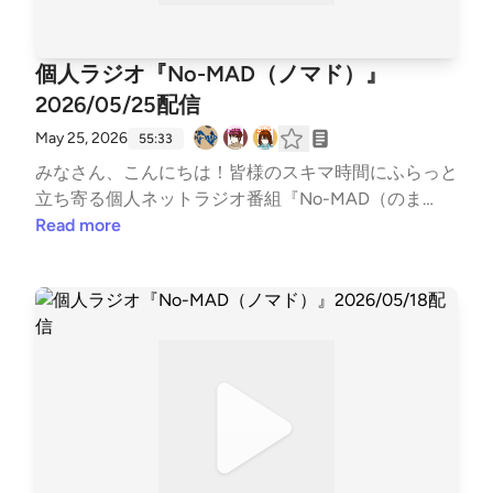
やいてください！他媒体へのアクセスはホームページ
館（ポッドキャスト）https://lit.link/BonkuraTheater-
から↓↓番組公式ホームページ https://potofu.me/no
--Song: NIVIRO - Get My Love [NCS Release]Music p
-madコーナーへのおたよりはメールアドレスまたは
個人ラジオ『No-MAD（ノマド）』
rovided by NoCopyrightSoundsFree Download/Strea
メールフォームまで↓↓番組メールアドレス nomad.
m: http://ncs.io/GetMyLoveWatch: http://youtu.be/c
2026/05/25配信
otegami@gmail.com番組メールフォーム https://for
4-3WTBZC4I---
ms.gle/dLStz3vsZ2avqKmn9#nomad #ラジオ #バラ
May 25, 2026
55:33
エティ #のまらじ #音楽紹介【CM提供】〇海老江シ
みなさん、こんにちは！皆様のスキマ時間にふらっと
ティーボーイ（ポッドキャスト）https://podcasts.ap
立ち寄る個人ネットラジオ番組『No-MAD（のま
ple.com/jp/podcast/%E6%B5%B7%E8%80%81%E6%
ど）』Youtubeをはじめとする各種媒体で配信中！▼
Read more
B1%9F%E3%82%B7%E3%83%86%E3%82%A3%E3%
番組MC▼柳楽芽生 @Yagira_Meeee安倍野べこ @no
83%BC%E3%83%9C%E3%83%BC%E3%82%A4%E
mad_beco▼コーナースケジュール▼00:00 Opening
3%82%BA/id1685584865https://open.spotify.com/sh
03:27 ふつおた・フリートーク14:17 今週のピン留め
ow/27QaBwuqCdtEmsLuyfiMbB?si=49b4e81b79034
【5/29 胡麻祥酎の日】16:41 NextPerches 【バージョ
7a2〇三つ穴コンセント（ポッドキャスト）https://lin
ン違い】26:25 世の中のすみっこ【ジョン・レモン、
ktr.ee/3pin_radio〇特撮のスルメ（ポッドキャスト）h
警告で大ヒット】33:37 GORI推し！PickUP 【リフレ
ttps://open.spotify.com/show/5jobr18IL4Tni4dRqgKh
ッシュ】42:09 OneDirection 【お酒は飲んでも...】5
mp?si=d2596878002f42fb〇かずかめFM（Spoon,Yo
0:06 Ending▼各種リンク▼各媒体の配信情報などはT
utube）https://kzkm-fm.hp.peraichi.com〇おいで
witterでご確認ください↓↓番組公式Twitter https://t
よ！あるスタジオ（ポッドキャスト）https://lit.link/a
witter.com/nomad_radioinfo@NoMAD_radioinfo感想