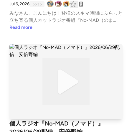
mi@gmail.com番組メールフォーム https://forms.gl
Jul 6, 2026
55:35
e/dLStz3vsZ2avqKmn9#nomad #ラジオ #バラエティ
みなさん、こんにちは！皆様のスキマ時間にふらっと
#のまらじ #音楽紹介【CM提供】〇海老江シティー
立ち寄る個人ネットラジオ番組『No-MAD（のま
ボーイ（ポッドキャスト）https://podcasts.apple.co
ど）』Youtubeをはじめとする各種媒体で配信中！▼
Read more
m/jp/podcast/%E6%B5%B7%E8%80%81%E6%B1%9
番組MC▼柳楽芽生 @Yagira_Meeee安倍野べこ @no
F%E3%82%B7%E3%83%86%E3%82%A3%E3%83%B
mad_beco▼コーナースケジュール▼00:00 Opening
C%E3%83%9C%E3%83%BC%E3%82%A4%E3%82%
03:16 ふつおた・フリートーク14:25 今週のピン留め
BA/id1685584865https://open.spotify.com/show/27
【7/6 セコムの日】16:39 NextPerches【惜しくも選
QaBwuqCdtEmsLuyfiMbB?si=49b4e81b790347a2〇
考漏れした曲】24:04 ウソの狐とホントの狸【夏とい
三つ穴コンセント（ポッドキャスト）https://linktr.e
えば】36:39 GORI推し！PickUP【海】46:01 OneDire
e/3pin_radio〇特撮のスルメ（ポッドキャスト）http
ction【小腹撲滅委員会】51:26 Ending▼各種リンク▼
s://open.spotify.com/show/5jobr18IL4Tni4dRqgKhm
各媒体の配信情報などはTwitterでご確認ください↓↓
p?si=d2596878002f42fb〇かずかめFM（Spoon,Yout
番組公式Twitter https://twitter.com/nomad_radioin
ube）https://kzkm-fm.hp.peraichi.com〇おいでよ！
fo@NoMAD_radioinfo感想をつぶやく時は、『#のま
あるスタジオ（ポッドキャスト）https://lit.link/alstud
らじ』をつけてつぶやいてください！他媒体へのアク
io2022〇ボンクラ映画館（ポッドキャスト）https://li
セスはホームページから↓↓番組公式ホームページ h
t.link/BonkuraTheater---Song: NIVIRO - Get My Love
ttps://potofu.me/no-madコーナーへのおたよりはメ
個人ラジオ『No-MAD（ノマド）』
[NCS Release]Music provided by NoCopyrightSounds
ールアドレスまたはメールフォームまで↓↓番組メー
Free Download/Stream: http://ncs.io/GetMyLoveWat
2026/06/29配信 安倍野編