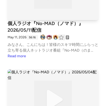
tps://lit.link/alstudio2022〇ボンクラ映画館（ポッド
_radioinfo感想をつぶやく時は、『#のまらじ』をつけ
キャスト）https://lit.link/BonkuraTheater---Song: NI
てつぶやいてください！他媒体へのアクセスはホーム
VIRO - Get My Love [NCS Release]Music provided by
ページは以下のリンクから↓↓番組公式ホームペー
NoCopyrightSoundsFree Download/Stream: http://nc
ジ https://potofu.me/no-madコーナーへのおたより
個人ラジオ『No-MAD（ノマド）』
s.io/GetMyLoveWatch: http://youtu.be/c4-3WTBZC4
はメールアドレスまたはメールフォームまで↓↓番組
I---
2026/05/11配信
メールアドレス nomad.otegami@gmail.com番組メ
ールフォーム https://forms.gle/dLStz3vsZ2avqKmn
May 11, 2026
56:16
9#nomad #ラジオ #バラエティ #のまらじ #音楽紹介
みなさん、こんにちは！皆様のスキマ時間にふらっと
【CM提供】〇海老江シティーボーイ（ポッドキャス
立ち寄る個人ネットラジオ番組『No-MAD（のま
ト）https://podcasts.apple.com/jp/podcast/%E6%B
ど）』Youtubeをはじめとする各種媒体で配信中！▼
Read more
5%B7%E8%80%81%E6%B1%9F%E3%82%B7%E3%8
番組MC▼柳楽芽生 @Yagira_Meeee安倍野べこ @no
3%86%E3%82%A3%E3%83%BC%E3%83%9C%E3%
mad_beco▼コーナースケジュール▼00:00 Opening
83%BC%E3%82%A4%E3%82%BA/id1685584865〇
03:37 ふつおた・フリートーク15:47 今週のピン留め
三つ穴コンセント（ポッドキャスト）https://linktr.e
【5/15 水分補給の日】17:39 NextPerches 【ダウナー
e/3pin_radio〇特撮のスルメ（ポッドキャスト）http
な曲】24:40 ひらめけ！どうぶつの窓34:42 GORI推
s://open.spotify.com/show/5jobr18IL4Tni4dRqgKhm
し！PickUP 【リフレッシュ】42:41 OneDirection
p?si=d2596878002f42fb〇ミドらじ（ポッドキャス
【井戸端企画室】52:21 Ending▼各種リンク▼各媒体
ト）https://midouradio.fensi.plus/a/blink/〇かずかめF
の配信情報などはTwitterでご確認ください↓↓番組公
M（Spoon,Youtube）https://kzkm-fm.hp.peraichi.co