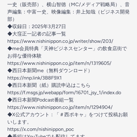
一史（販売部）、横山智徳（MC/メディア戦略局）、音
声編集：中富一史、映像編集：井上知哉（ビジネス開発
部）
◆収録日：2025年3月27日
◆大窪正一記者の記事一覧
https://www.nishinippon.co.jp/writer/show/203/
◆me会員特典「天神ビジネスセンター」の飲食店街で
お得な優待体験
https://www.nishinippon.co.jp/item/n/1319605/
◆西日本新聞me（無料ダウンロード）
https://nnp.link/3B8F9X1
◆西日本新聞（紙）購読申込はこちら
https://f.msgs.jp/webapp/form/16701_jsy_1/index.do
◆西日本新聞Podcast番組一覧
https://www.nishinippon.co.jp/item/n/1294904/
◆X公式アカウント：「＃西ポキャ」をつけて投稿お願
いします。
https://x.com/nishinippon_poc
◆番組はYouTubeでも配信してます