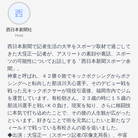
西日本新聞社
Host
西日本新聞で記者生活の大半をスポーツ取材で過ごして
きた大窪正一記者が、アスリートの素顔や裏話、スポー
ツの可能性についてお話しする「西日本新聞スポーツ余
聞」。
神童と呼ばれ、４２勝０敗でキックボクシングからボク
シングへと転向した那須川天心選手。そのデビュー戦を
戦った元キックボクサーが現役引退後、福岡市内でジム
を運営しています。有松朝さん。２３歳の時に１５歳の
那須川選手と戦いＫＯ負け。現実を知り、さらに格闘技
に本気で打ち込めたことで、その後の人生観が広がった
といいます。好きなことで街を元気にしたいと新たなフ
ィールドで戦っている有松さんの姿を追いました。
◆出演：大窪正一（スポーツ記者/宗像支局長）、中富