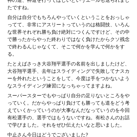
神の道、神道を行ってほしいというエールも送られまし
たですね。
自分は自分でもちろんやっていくということをおっしゃ
ってて、非常にアスリートっていうのは格闘技、いろん
な世界それぞれ勝ち負け絶対につくんですけど、その中
で勝ったからやった終わりではなく負けたからクソ残念
で終わるんじゃなくて、そこで何かを学んで何かをす
る。
たとえばさっき大谷翔平選手の名前を出しましたけど、
大谷翔平選手、去年はスライディングで失敗してナスカ
ーを外れたということをして、今度は手をつかないよう
なスライディング練習になっちゃってますよね。
スーパースターでもやっぱり自分の足りないところをや
っていく。だからやっぱり負けても勝っても道をどう考
えていくかっていうのが大事なんだなっていうのを今回
有松選手の、選手ではもうないですね。有松さんのお話
で学びました。それをぜひ伝えたいなと思いました。
中止さん今日はどうでございました?