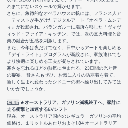
れまでにないスケールで輝かせます。
さらに、象徴的なオペラハウスの帆には、フランス人ア
ーティストが手がけたデジタルアート『オペラ・ムンデ
ィ』が投影され、バランガルーに場所を移した「ヴィヴ
ィッド・ファイア・キッチン」では、炎の直火料理と音
楽の融合が五感を刺激します。
また、今年は夜だけでなく、日中からアートを楽しめる
「デイ・ライト」プログラムが新設され、家族連れでも
より快適に楽しめる工夫が凝らされています。
寒さを忘れるほどの熱気に包まれる、23日間の光と音
の饗宴。 皆さんもぜひ、お気に入りの防寒着を着て、
新しく生まれ変わったシドニーの街へ繰り出してみては
いかがでしょうか。
09:45
★
オーストラリア、ガソリン減税終了へ、家計に
走る衝撃と加速するEVシフト
現在、オーストラリア国内のレギュラーガソリンの平均
価格は、１リットルあたりおよそ1.84 オーストラリア