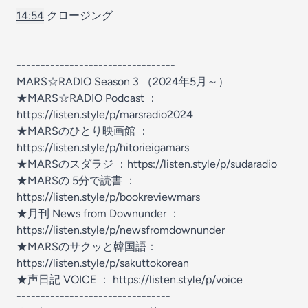
14:54
クロージング
---------------------------------
MARS☆RADIO Season 3 （2024年5月～）
★MARS☆RADIO Podcast ：
https://listen.style/p/marsradio2024
★MARSのひとり映画館 ：
https://listen.style/p/hitorieigamars
★MARSのスダラジ ：https://listen.style/p/sudaradio
★MARSの 5分で読書 ：
https://listen.style/p/bookreviewmars
★月刊 News from Downunder ：
https://listen.style/p/newsfromdownunder
★MARSのサクッと韓国語：
https://listen.style/p/sakuttokorean
★声日記 VOICE ： https://listen.style/p/voice
--------------------------------