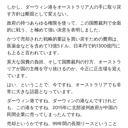
しかし、ダーウィン港をオーストラリア人の手に取り戻
す方針は断固として変えない。
政府の持つあらゆる権限を使って、この国際裁判で全面
的に戦う、と極めて強い決意を表明しました。
かつて売却された戦略的要証を買い戻すための費用は、
医薬金などを含めて13億5ドル、日本円で約1300億円に
も上ると言われています。
莫大な国費の負担、そして国際裁判の行方、オーストラ
リアが国の主権を守り抜けるのか、今正に正念場を迎え
ています。
はい、ということで、今ですね、オーストラリアでも非
常に大きな話題となっています。
ダーウィン港ですね、ダーウィンの港なんですけれど
も、この港をですね、2015年に北部浚州政府が中国の
民間企業に売ってしまったんですね。
売却というかですね、99年間の長期リースということ