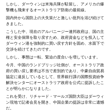
しかし、ダーウィンは米海兵隊が駐留し、アメリカの爆
撃機も飛来するオーストラリア防衛の最前線。
国内外から国防上の大失策だと激しい批判を浴び続けて
きました。
こうした中、現在のアルバニージー連邦政府は、国の主
権と安全保障を取り戻すため、政府資金などを投入して
ダーウィン港を強制的に買い戻す方針を固め、水面下で
交渉を続けてきたのです。
しかし、事態は一転、緊迫の度合いを増しています。
今月、中国のランドブリッジ社側が、オーストラリア政
府の買い戻し要求は不当で差別的であり、中豪自由貿易
協定に違反しているとして、世界銀行課の国際投資紛争
解決センターにオーストラリア政府を公式に提訴したこ
とが明らかになりました。
これを受け、リチャード・マールズ国防大臣はダーウィ
ン現地で記者会見を開き、中国企業の提訴は非常に遺憾
だ。