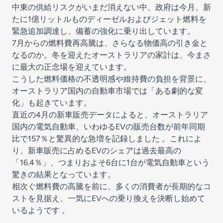
中東の供給リスクがいまだ消えない中、政府は今月、新
たに1億リットルものディーゼルおよびジェット燃料を
緊急追加調達し、備蓄の強化に乗り出しています。
7月からの燃料費再高騰は、さらなる物価高の引き金と
なるのか。冬を迎えたオーストラリアの家計は、今まさ
に最大の正念場を迎えています。
こうした燃料価格の不透明感や維持費の負担を背景に、
オーストラリア国内の自動車市場では「ある劇的な変
化」も起きています。
直近の4月の新車販売データによると、オーストラリア
国内の電気自動車、いわゆるEVの販売台数が前年同期
比で157％と驚異的な急増を記録しました 。これによ
り、新車販売に占めるEVのシェアは過去最高の
「16.4％」、つまりおよそ6台に1台が電気自動車という
驚きの結果となっています。
相次ぐ燃料費の高騰を前に、多くの消費者が長期的なコ
ストを見据え、一気にEVへの乗り換えを決断し始めて
いるようです 。