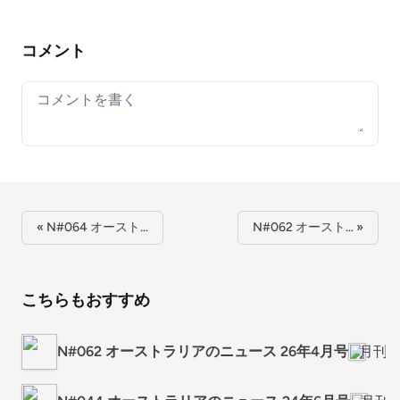
コメント
Your comment
« N#064 オースト…
N#062 オースト… »
こちらもおすすめ
N#062 オーストラリアのニュース 26年4月号
月刊 Ne