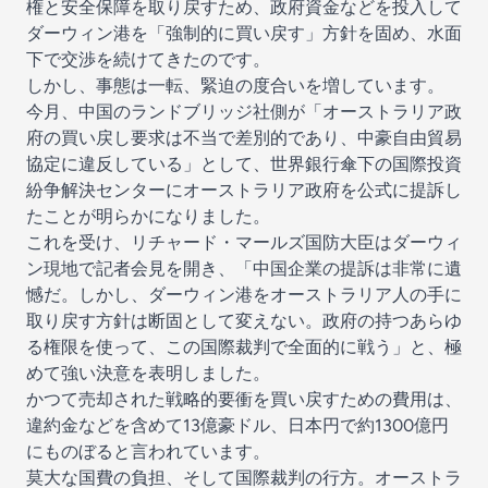
権と安全保障を取り戻すため、政府資金などを投入して
ダーウィン港を「強制的に買い戻す」方針を固め、水面
下で交渉を続けてきたのです。
しかし、事態は一転、緊迫の度合いを増しています。
今月、中国のランドブリッジ社側が「オーストラリア政
府の買い戻し要求は不当で差別的であり、中豪自由貿易
協定に違反している」として、世界銀行傘下の国際投資
紛争解決センターにオーストラリア政府を公式に提訴し
たことが明らかになりました。
これを受け、リチャード・マールズ国防大臣はダーウィ
ン現地で記者会見を開き、「中国企業の提訴は非常に遺
憾だ。しかし、ダーウィン港をオーストラリア人の手に
取り戻す方針は断固として変えない。政府の持つあらゆ
る権限を使って、この国際裁判で全面的に戦う」と、極
めて強い決意を表明しました。
かつて売却された戦略的要衝を買い戻すための費用は、
違約金などを含めて13億豪ドル、日本円で約1300億円
にものぼると言われています。
莫大な国費の負担、そして国際裁判の行方。オーストラ