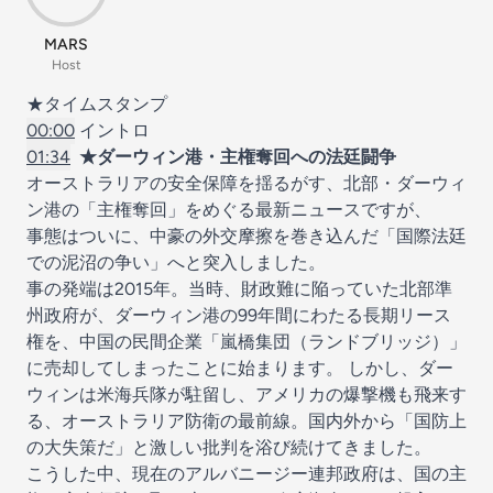
MARS
Host
★タイムスタンプ
00:00
イントロ
01:34
★ダーウィン港・主権奪回への法廷闘争
オーストラリアの安全保障を揺るがす、北部・ダーウィ
ン港の「主権奪回」をめぐる最新ニュースですが、
事態はついに、中豪の外交摩擦を巻き込んだ「国際法廷
での泥沼の争い」へと突入しました。
事の発端は2015年。当時、財政難に陥っていた北部準
州政府が、ダーウィン港の99年間にわたる長期リース
権を、中国の民間企業「嵐橋集団（ランドブリッジ）」
に売却してしまったことに始まります。 しかし、ダー
ウィンは米海兵隊が駐留し、アメリカの爆撃機も飛来す
る、オーストラリア防衛の最前線。国内外から「国防上
の大失策だ」と激しい批判を浴び続けてきました。
こうした中、現在のアルバニージー連邦政府は、国の主