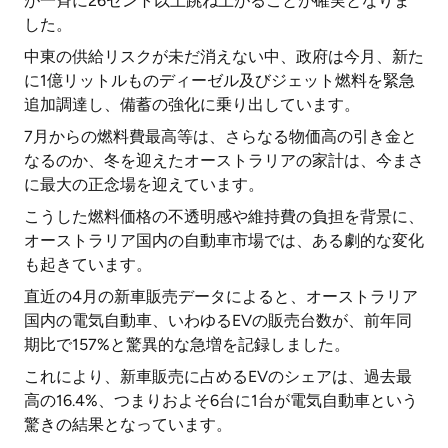
が一斉に26セント以上跳ね上がることが確実となりま
した。
中東の供給リスクが未だ消えない中、政府は今月、新た
に1億リットルものディーゼル及びジェット燃料を緊急
追加調達し、備蓄の強化に乗り出しています。
7月からの燃料費最高等は、さらなる物価高の引き金と
なるのか、冬を迎えたオーストラリアの家計は、今まさ
に最大の正念場を迎えています。
こうした燃料価格の不透明感や維持費の負担を背景に、
オーストラリア国内の自動車市場では、ある劇的な変化
も起きています。
直近の4月の新車販売データによると、オーストラリア
国内の電気自動車、いわゆるEVの販売台数が、前年同
期比で157%と驚異的な急増を記録しました。
これにより、新車販売に占めるEVのシェアは、過去最
高の16.4%、つまりおよそ6台に1台が電気自動車という
驚きの結果となっています。