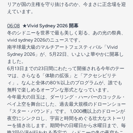
リアが国の主権を守り抜けるのか、今まさに正念場を迎
えています。
06:08
★
Vivid Sydney 2026 開幕
冬のシドニーを世界で最も美しく彩る、あの光の祭典、
vivid sydney 2026のニュースです。
南半球最大級のマルチアートフェスティバル「Vivid
Sydney 2026」が、5月22日、いよいよ華やかに開幕し
ました。
6月13日までの23日間にわたって開催される今年のテー
マは、さらなる「体験の拡張」と「アクセシビリテ
ィ」。なんと全体の80％以上のプログラムが、誰でも
無料で楽しめるオープンな形式となっています。
今年最大の目玉は、ダーリング・ハーバーのコックル・
ベイ上空を舞台にした、過去最大規模のドローンショー
『スター・バウンド』です。 1,000機以上のドローンが
夜空にシンクロし、宇宙と時間をめぐる壮大なストーリ
ーを描き出します。期間中の日曜日から水曜日まで、毎
晩2回公演が行われる予定で、シドニーの冬の夜空をこ