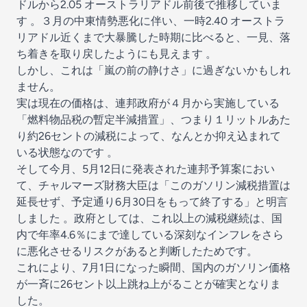
ドルから2.05 オーストラリアドル前後で推移していま
す 。３月の中東情勢悪化に伴い、一時2.40 オーストラ
リアドル近くまで大暴騰した時期に比べると、一見、落
ち着きを取り戻したようにも見えます 。
しかし、これは「嵐の前の静けさ」に過ぎないかもしれ
ません。
実は現在の価格は、連邦政府が４月から実施している
「燃料物品税の暫定半減措置」、つまり１リットルあた
り約26セントの減税によって、なんとか抑え込まれて
いる状態なのです 。
そして今月、5月12日に発表された連邦予算案におい
て、チャルマーズ財務大臣は「このガソリン減税措置は
延長せず、予定通り6月30日をもって終了する」と明言
しました 。政府としては、これ以上の減税継続は、国
内で年率4.6％にまで達している深刻なインフレをさら
に悪化させるリスクがあると判断したためです。
これにより、7月1日になった瞬間、国内のガソリン価格
が一斉に26セント以上跳ね上がることが確実となりま
した。