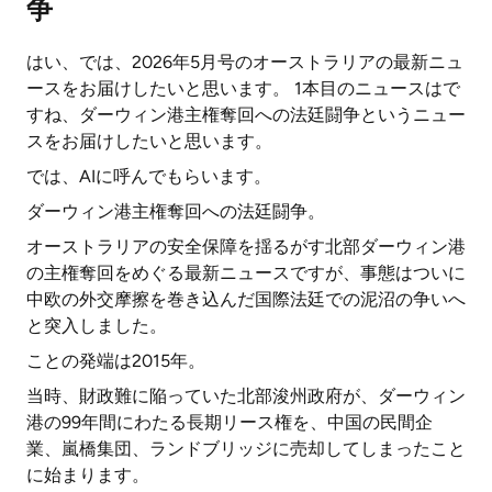
争
はい、では、2026年5月号のオーストラリアの最新ニュ
ースをお届けしたいと思います。 1本目のニュースはで
すね、ダーウィン港主権奪回への法廷闘争というニュー
スをお届けしたいと思います。
では、AIに呼んでもらいます。
ダーウィン港主権奪回への法廷闘争。
オーストラリアの安全保障を揺るがす北部ダーウィン港
の主権奪回をめぐる最新ニュースですが、事態はついに
中欧の外交摩擦を巻き込んだ国際法廷での泥沼の争いへ
と突入しました。
ことの発端は2015年。
当時、財政難に陥っていた北部浚州政府が、ダーウィン
港の99年間にわたる長期リース権を、中国の民間企
業、嵐橋集団、ランドブリッジに売却してしまったこと
に始まります。