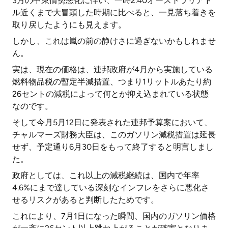
3月の中東情勢悪化に伴い、一時2.40オーストラリアド
ル近くまで大冒頭した時期に比べると、一見落ち着きを
取り戻したようにも見えます。
しかし、これは嵐の前の静けさに過ぎないかもしれませ
ん。
実は、現在の価格は、連邦政府が4月から実施している
燃料物品税の暫定半減措置、つまり1リットルあたり約
26セントの減税によって何とか抑え込まれている状態
なのです。
そして今月5月12日に発表された連邦予算案において、
チャルマーズ財務大臣は、このガソリン減税措置は延長
せず、予定通り6月30日をもって終了すると明言しまし
た。
政府としては、これ以上の減税継続は、国内で年率
4.6%にまで達している深刻なインフレをさらに悪化さ
せるリスクがあると判断したためです。
これにより、7月1日になった瞬間、国内のガソリン価格