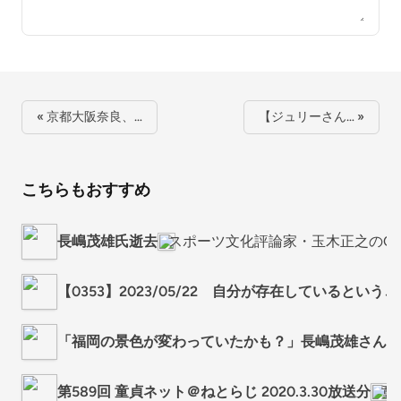
« 京都大阪奈良、…
【ジュリーさん… »
こちらもおすすめ
長嶋茂雄氏逝去
スポーツ文化評論家・玉木正之のCatc
【0353】2023/05/22 自分が存在しているという
「福岡の景色が変わっていたかも？」長嶋茂雄さんとi
第589回 童貞ネット＠ねとらじ 2020.3.30放送分
童