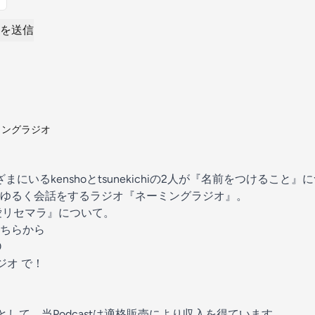
を送信
ミングラジオ
にいるkenshoとtsunekichiの2人が『名前をつけること』
ゆるく会話をするラジオ『ネーミングラジオ』。
愛リセマラ』について。
ちらから
0
ジオ で！
トとして、当Podcastは適格販売により収入を得ています。