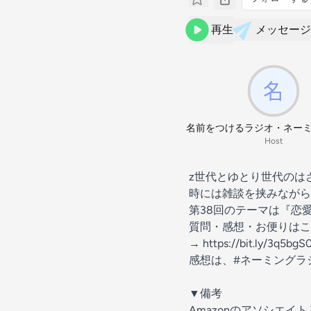
再生
メッセージ
名前をつけるラジオ・ネー
Host
z世代とゆとり世代のはざま
時には雑談を挟みながら
第38回のテーマは『恋
質問・感想・お便りはこ
→
https://bit.ly/3q5bgS
感想は、#ネーミングラ
▼備考
Amazonのアソシエイ