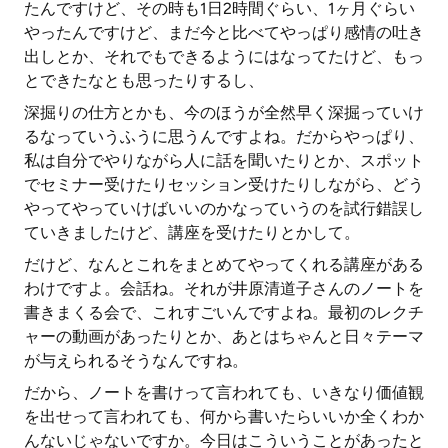
たんですけど、その時も1日2時間ぐらい、1ヶ月ぐらい
やったんですけど、まだ今と比べてやっぱり感情の吐き
出しとか、それでもできるようにはなってたけど、もっ
とできたなとも思ったりするし、
深掘りの仕方とかも、今のほうが全然早く深掘っていけ
るなっていうふうに思うんですよね。だからやっぱり、
私は自分でやりながら人に話を聞いたりとか、スポット
でセミナー受けたりセッション受けたりしながら、どう
やってやっていけばいいのかなっていうのを試行錯誤し
ていきましたけど、講座を受けたりとかして。
だけど、なんとこれをまとめてやってくれる講座がある
わけですよ。会話ね。それが井原清道子さんのノートを
書きまくる会で、これすごいんですよね。最初のレクチ
ャーの動画があったりとか、あとはちゃんと日々テーマ
が与えられるそうなんですね。
だから、ノートを書けって言われても、いきなり価値観
を出せって言われても、何から書いたらいいか全くわか
んないじゃないですか。今日はこういうことがあったと