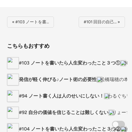
« #103 ノートを書…
#101 回目の自己… »
こちらもおすすめ
#103 ノートを書いたら人生変わったこと３つ①
3
発信が軽く伸びる♪ノート術の必要性
松橋瑞穂の本
#94 ノート書く人は人のせいにしない！
わるぐち♡
#92 自分の価値を信じることは難しくない
りょーち
#104 ノートを書いたら人生変わったこと３つ②
3
スクロール