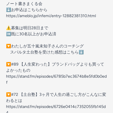
ノート書きまくる会
⬇️お申込はこちらから
https://ameblo.jp/infemi/entry-12882381310.html
⚠️募集は明日28日まで
➡️既に30名以上がお申込済
🔽わたしが五十嵐未知子さんのコーチング
スパルタ土台塾を受けた感想はこちら⬇️
🔽#89 【人生変わった】ブランドバッグよりも買って
よかったもの
https://stand.fm/episodes/6785b7ec3674b8e5fd0b0ed
f
🔽#72 【土台塾】3ヶ月で人生の過ごし方がこんなに変
わるとは
https://stand.fm/episodes/6726e0414c7352055fb145d
4