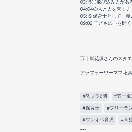
02:15
①飛び込み力があ
04:04
②人と人を繋ぐ力
05:19
保育士として「親
09:02
子どもの心を開く
五十嵐花凜さんのスタエ
アラフォーワーママ花凛のゆめかなラ
#発プラ2期
#五十嵐
#保育士
#フリーラ
#ワンオペ育児
#育
---