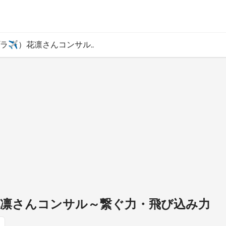
ラ✈️）花凛さんコンサル..
花凛さんコンサル～繋ぐ力・飛び込み力