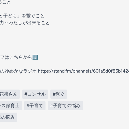
ること
と子ども」を繋ぐこと
力～わたしが出来ること
フはこちらから⬇️
ジオ https://stand.fm/channels/601a5d0f85b142d
花凜さん
#コンサル
#繋ぐ
ンス保育士
#子育て
#子育ての悩み
児の悩み