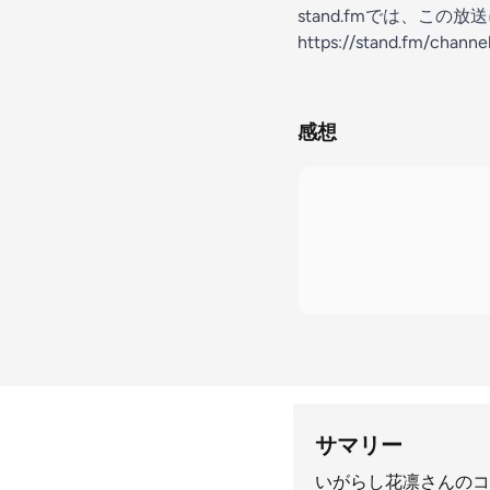
stand.fmでは、こ
https://stand.fm/chan
感想
サマリー
いがらし花凛さんのコ