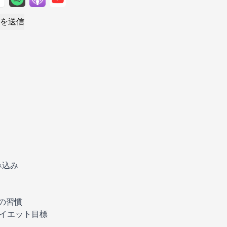
を送信
み込み
の習慣
イエット目標