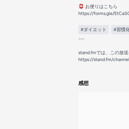
📮 お便りはこちら
https://forms.gle/EtC
#ダイエット
#習慣
---
stand.fmでは、こ
https://stand.fm/chan
感想