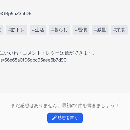
aSGGRp5bZ3afD6
化
#筋トレ
#生活
#暮らし
#習慣
#減量
#栄養
の放送にいいね・コメント・レター送信ができます。
nels/66e65a0f06dbc95aee6b7d90
まだ感想はありません。最初の1件を書きましょう！
感想を書く