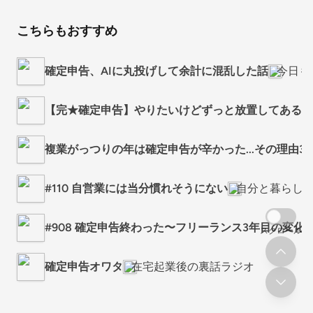
こちらもおすすめ
確定申告、AIに丸投げして余計に混乱した話
今日も
【完★確定申告】やりたいけどずっと放置してある案
複業がっつりの年は確定申告が辛かった...その理由3
#110 自営業には当分慣れそうにない
自分と暮らし
#908 確定申告終わった〜フリーランス3年目の変化
スクロール
確定申告オワタ
在宅起業後の裏話ラジオ