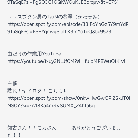
9TaSqE?si=PgSO3G1CQKWCuKJB3crquw&t=6751
→→スプタン男のTsuNの翡翠（かわせみ）
https://open.spotify.com/episode/3BIFdYbGz5Y9mYdR
9TaSqE?si=PSEYgmvgSIafliK3mYdToQ&t=9573
曲だけの作業用YouTube
https://youtu.be/t-uy2NLJf0M?si=lfulbMP8WuOfKlVi
主催
黙れ！ヤドロク！ こちら↓
https://open.spotify.com/show/0nkwHwGwCPl2SkJT0l
NS0Y?si=zA18Ka4mSVSUMX_Z4hta6g
知古さん！！モカさん！！！ありがとうございまし
た！！