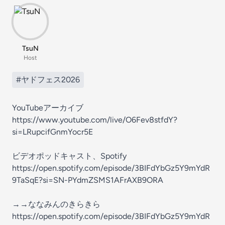
TsuN
Host
#ヤドフェス2026
YouTubeアーカイブ
https://www.youtube.com/live/O6Fev8stfdY?
si=LRupcifGnmYocr5E
ビデオポッドキャスト、Spotify
https://open.spotify.com/episode/3BIFdYbGz5Y9mYdR
9TaSqE?si=SN-PYdmZSMS1AFrAXB9ORA
→→ななみんのきらきら
https://open.spotify.com/episode/3BIFdYbGz5Y9mYdR