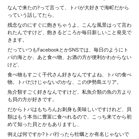
なんで来たの?って言って、トバが大好きで海町だから
っていう話してたら、
残念なのにすぐに飽きちゃうよ、こんな風景はって言わ
れたんですけど、飽きるどころか毎日新しいこと発見で
きます。
だっていつもFacebookとかSNSでは、毎日のようにト
バの海とか、あと食べ物、お酒の方が便利かわからない
けど、
食べ物もすごく千代さん好きなんですよね、トバの食べ
物。トバだけじゃないのかな、この伊勢島エリア。
魚介類すごく好きなんですけど、私魚介類の魚の方より
も貝の方が好きです。
だからトバはもちろんお刺身も美味しいですけれど、貝
類はもう本当に豊富に食べれるので、こっち来てから初
めて知った貝とかもありますし、
例えば何ですか?トバ行ったら牡蠣とか有名じゃないで